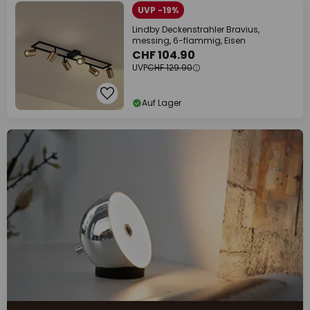
UVP -19%
Lindby Deckenstrahler Bravius,
messing, 6-flammig, Eisen
CHF 104.90
UVP
CHF 129.90
Auf Lager