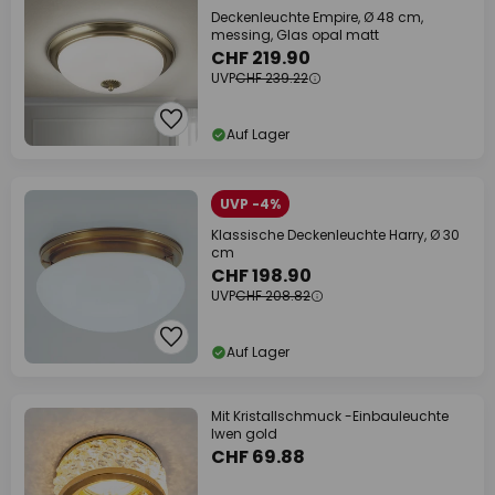
Deckenleuchte Empire, Ø 48 cm,
messing, Glas opal matt
CHF 219.90
UVP
CHF 239.22
Auf Lager
UVP -4%
Klassische Deckenleuchte Harry, Ø 30
cm
CHF 198.90
UVP
CHF 208.82
Auf Lager
Mit Kristallschmuck -Einbauleuchte
Iwen gold
CHF 69.88