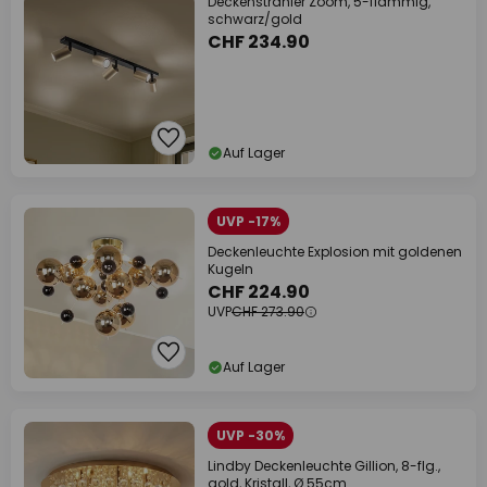
Deckenstrahler Zoom, 5-flammig,
schwarz/gold
CHF 234.90
Auf Lager
UVP -17%
Deckenleuchte Explosion mit goldenen
Kugeln
CHF 224.90
UVP
CHF 273.90
Auf Lager
UVP -30%
Lindby Deckenleuchte Gillion, 8-flg.,
gold, Kristall, Ø 55cm