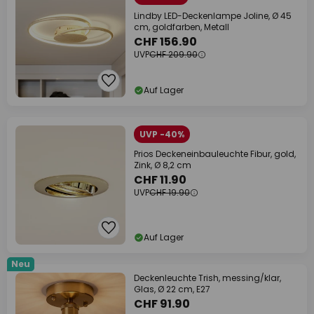
Lindby LED-Deckenlampe Joline, Ø 45
cm, goldfarben, Metall
CHF 156.90
UVP
CHF 209.90
Auf Lager
UVP -40%
Prios Deckeneinbauleuchte Fibur, gold,
Zink, Ø 8,2 cm
CHF 11.90
UVP
CHF 19.90
Auf Lager
Neu
Deckenleuchte Trish, messing/klar,
Glas, Ø 22 cm, E27
CHF 91.90