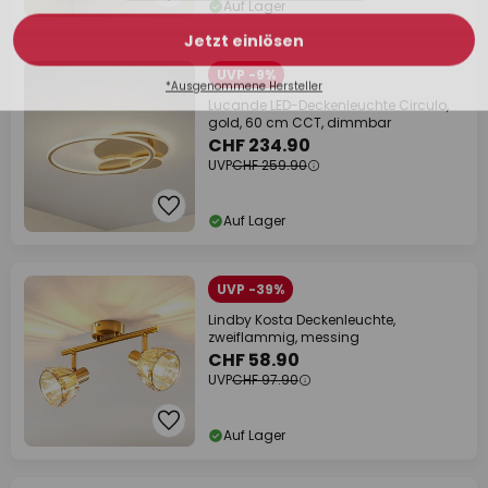
Auf Lager
UVP -9%
Lucande LED-Deckenleuchte Circulo,
gold, 60 cm CCT, dimmbar
CHF 234.90
UVP
CHF 259.90
Auf Lager
UVP -39%
Lindby Kosta Deckenleuchte,
zweiflammig, messing
CHF 58.90
UVP
CHF 97.90
Auf Lager