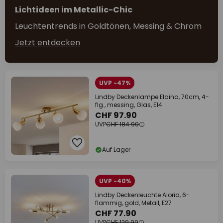
Lichtideen im Metallic-Chic
Leuchtentrends in Goldtönen, Messing & Chrom
Jetzt entdecken
UVP -47%
Lindby Deckenlampe Elaina, 70cm, 4-
flg., messing, Glas, E14
CHF 97.90
UVP
CHF 184.90
Auf Lager
UVP -40%
Lindby Deckenleuchte Aloria, 6-
flammig, gold, Metall, E27
CHF 77.90
UVP
CHF 129.90