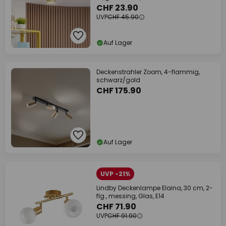
CHF 23.90
UVP
CHF 45.90
Auf Lager
Deckenstrahler Zoom, 4-flammig,
schwarz/gold
CHF 175.90
Auf Lager
UVP -21%
Lindby Deckenlampe Elaina, 30 cm, 2-
flg., messing, Glas, E14
CHF 71.90
UVP
CHF 91.90