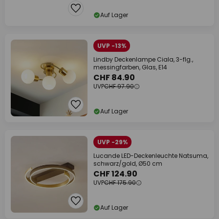
Auf Lager
UVP -13%
Lindby Deckenlampe Ciala, 3-flg.,
messingfarben, Glas, E14
CHF 84.90
UVP
CHF 97.90
Auf Lager
UVP -29%
Lucande LED-Deckenleuchte Natsuma,
schwarz/gold, Ø50 cm
CHF 124.90
UVP
CHF 175.90
Auf Lager