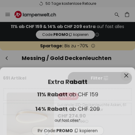
50 Tage kostenlose Retoure
Zum
Sch
Extra Rabatt
Inhalt
springen
11% Rabatt
ab CHF 159
11% ab CHF 159 & 14% ab CHF 209 extra
auf fast alles
Code:
PROMO
kopieren
he
14% Rabatt
ab CHF 209
Spartage:
Bis zu -70%
auf fast alles*
Messing / Gold Deckenleuchten
Ihr Code:
PROMO
kopieren
691 Artikel
Filter
Jetzt einlösen
*Ausgenommene Hersteller
UVP -8%
Lucande LED-Deckenleuchte Asken, 61
cm, gold, CCT, dimmbar
CHF 274.90
UVP
CHF 299.90