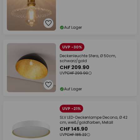
Auf Lager
UVP -30%
Deckenleuchte Sfera, Ø 50cm,
schwarz/gold
CHF 209.90
UVP
CHF 299.90
Auf Lager
UVP -21%
SLV LED-Deckenlampe Decona, Ø 42
cm, weiß/goldfarben, Metall
CHF 145.90
UVP
CHF 185.22