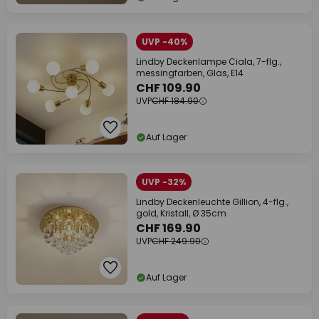
UVP -40%
Lindby Deckenlampe Ciala, 7-flg.,
messingfarben, Glas, E14
CHF 109.90
UVP
CHF 184.90
Auf Lager
UVP -32%
Lindby Deckenleuchte Gillion, 4-flg.,
gold, Kristall, Ø 35cm
CHF 169.90
UVP
CHF 249.90
Auf Lager