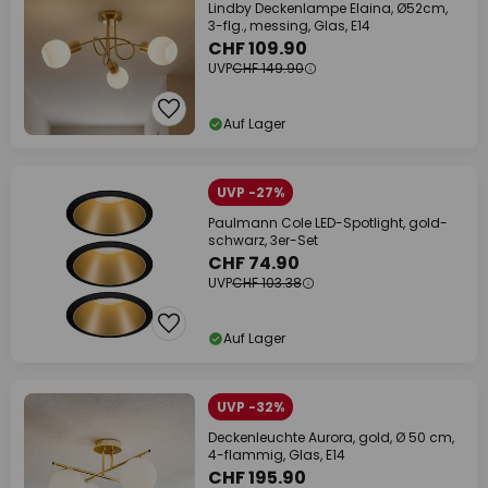
Lindby Deckenlampe Elaina, Ø52cm,
3-flg., messing, Glas, E14
CHF 109.90
UVP
CHF 149.90
Auf Lager
UVP -27%
Paulmann Cole LED-Spotlight, gold-
schwarz, 3er-Set
CHF 74.90
UVP
CHF 103.38
Auf Lager
UVP -32%
Deckenleuchte Aurora, gold, Ø 50 cm,
4-flammig, Glas, E14
CHF 195.90