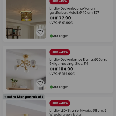
UVP -15%
Lindby Deckenleuchte Yonah,
goldfarben, Metall, Ø 40 cm, E27
CHF 77.90
UVP
CHF 91.90
Auf Lager
UVP -43%
Lindby Deckenlampe Elaina, Ø50cm,
5-flg., messing, Glas, E14
CHF 104.90
UVP
CHF 184.90
Auf Lager
+ extra Mengenrabatt
UVP -48%
Lindby LED-Strahler Nivoria, Ø11 cm, 9
W, goldfarben, Metall