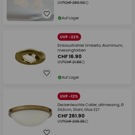
UVP
CHF 289.90
Auf Lager
UVP -22%
Einbaustrahler Umberto, Aluminium,
messingfarben
CHF 16.90
UVP
CHF 21.88
Auf Lager
UVP -12%
Deckenleuchte Collier, altmessing, Ø
34,6cm, Stahl, Glas E27
CHF 261.90
UVP
CHF 298.35