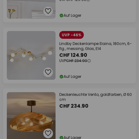
Auf Lager
UVP -46%
Lindby Deckenlampe Elaina, 180cm, 6-
flg., messing, Glas, E14
CHF 124.90
UVP
CHF 234.90
Auf Lager
Deckenleuchte Vento, goldfarben, Ø 60
cm
CHF 234.90
Auf Lager