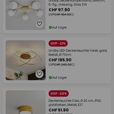
Lindby Deckenlampe Elaina, Ø54cm,
5-flg., messing, Glas, E14
CHF 97.90
UVP
CHF 184.90
Auf Lager
UVP -21%
Lindby LED-Deckenleuchte Yareli, gold,
Metall, Ø 70cm
CHF 195.90
UVP
CHF 249.90
Auf Lager
UVP -20%
Deckenleuchte Cleo, Ø 20 cm, IP20,
goldfarben, Metall, E27
CHF 51.90