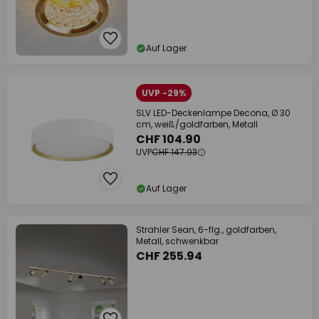
Auf Lager
UVP -29%
SLV LED-Deckenlampe Decona, Ø 30
cm, weiß/goldfarben, Metall
CHF 104.90
UVP
CHF 147.93
Auf Lager
Strahler Sean, 6-flg., goldfarben,
Metall, schwenkbar
CHF 255.94