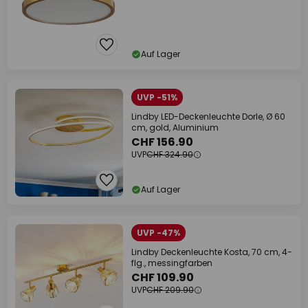
Auf Lager
UVP -51%
Lindby LED-Deckenleuchte Dorle, Ø 60
cm, gold, Aluminium
CHF 156.90
UVP
CHF 324.90
Auf Lager
UVP -47%
Lindby Deckenleuchte Kosta, 70 cm, 4-
flg., messingfarben
CHF 109.90
UVP
CHF 209.90