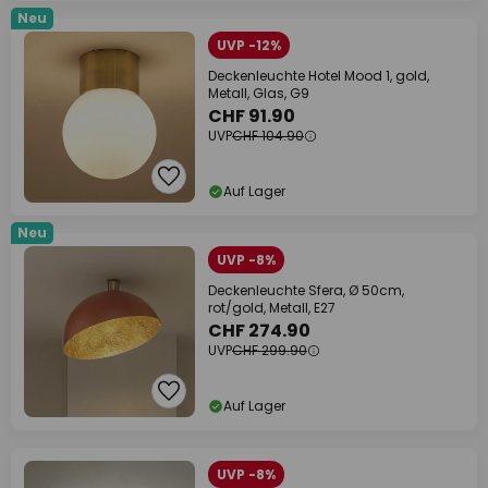
Neu
UVP -12%
Deckenleuchte Hotel Mood 1, gold,
Metall, Glas, G9
CHF 91.90
UVP
CHF 104.90
Auf Lager
Neu
UVP -8%
Deckenleuchte Sfera, Ø 50cm,
rot/gold, Metall, E27
CHF 274.90
UVP
CHF 299.90
Auf Lager
UVP -8%