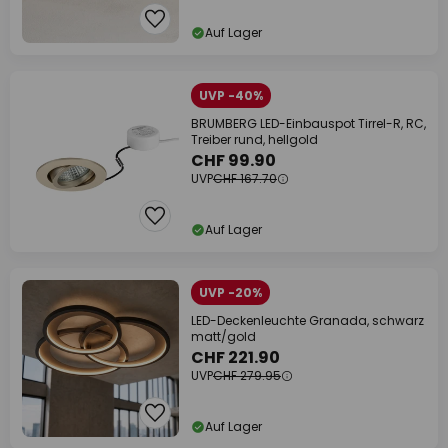
Auf Lager
UVP -40%
BRUMBERG LED-Einbauspot Tirrel-R, RC,
Treiber rund, hellgold
CHF 99.90
UVP
CHF 167.70
Auf Lager
UVP -20%
LED-Deckenleuchte Granada, schwarz
matt/gold
CHF 221.90
UVP
CHF 279.95
Auf Lager