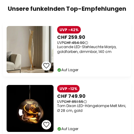
Unsere funkelnden Top-Empfehlungen
UVP -42%
CHF 259.90
UVP
CHF 454.90
Lucande LED-Stehleuchte Marija,
goldfarben, dimmbar, 140 cm
Auf Lager
UVP -12%
CHF 749.90
UVP
CHF 851.55
Tom Dixon LED-Hängelampe Melt Mini,
Ø 28 cm, gold
Auf Lager