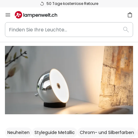
50 Tage kostenlose Retoure
Zum
Inhalt
Finden
springen
Such
Sie
he
Ihre
Leuchte...
Neuheiten
Styleguide Metallic
Chrom- und Silberfarben