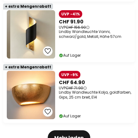
+ extra Mengenrabatt
UVP -41%
CHF 91.90
UVP
CHF 156.90
Lindby Wandleuchte Vanni,
schwarz/gold, Metall, Höhe 57cm
Auf Lager
+ extra Mengenrabatt
UVP -9%
CHF 64.90
UVP
CHF 71.90
Lindby Wandleuchte Kolja, goldfarben,
Gips, 25 cm breit, E14
Auf Lager
Mehr laden