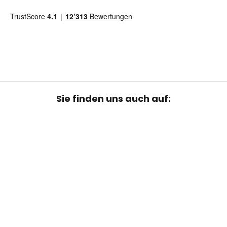
Sie finden uns auch auf:
Datenschutz-Einstellungen
Impressum
AGB
Datenschutz
Hinweis zur Batterieentsorgung
Entsorgungs- und Rückgabehinweis
Die durchgestrichenen Preise entsprechen dem UVP des Herstellers.
Alle Preise in CHF, inkl. 8.1% MwSt. und zzgl. Versandkosten