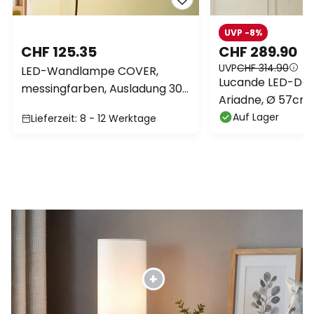
UVP -8%
CHF 125.35
CHF 289.90
UVP
CHF 314.90
LED-Wandlampe COVER,
Lucande LED-De
messingfarben, Ausladung 30
Ariadne, Ø 57cm,
cm, Metall
20-flg.
Auf Lager
Lieferzeit: 8 - 12 Werktage