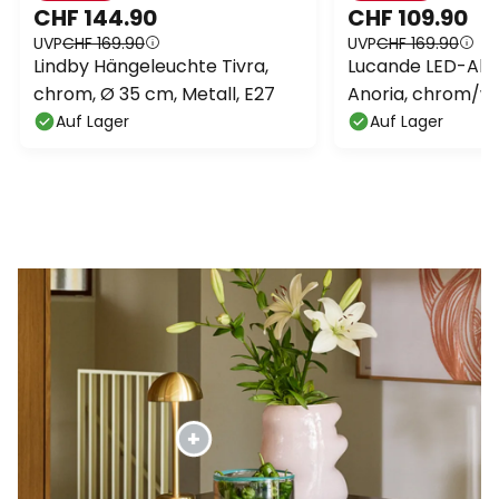
CHF 144.90
CHF 109.90
UVP
CHF 169.90
UVP
CHF 169.90
Lindby Hängeleuchte Tivra,
Lucande LED-Akk
chrom, Ø 35 cm, Metall, E27
Anoria, chrom/we
USB
Auf Lager
Auf Lager