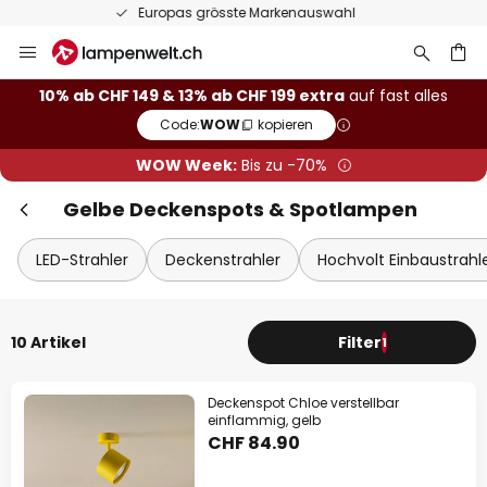
50 Tage kostenlose Retoure
Zum
Inhalt
springen
10% ab CHF 149 & 13% ab CHF 199 extra
auf fast alles
Code:
WOW
kopieren
he
WOW Week:
Bis zu -70%
Gelbe Deckenspots & Spotlampen
LED-Strahler
Deckenstrahler
Hochvolt Einbaustrahl
10 Artikel
Filter
1
Deckenspot Chloe verstellbar
einflammig, gelb
CHF 84.90