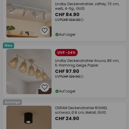
Lindby Deckenstrahler Joffrey, 70 cm,
weiß, 4-flg., GU10
CHF 84.90
UVP
CHF 104.90
Auf Lager
Neu
UVP -24%
Lindby Deckenstrahler Anuva, 86 cm,
5-flammig, beige, Papier
CHF 97.90
UVP
CHF 129.90
Auf Lager
Anzeige
OSRAM Deckenstrahler ROUND,
schwarz, Ø 8 cm, Metall, GU10
CHF 24.90