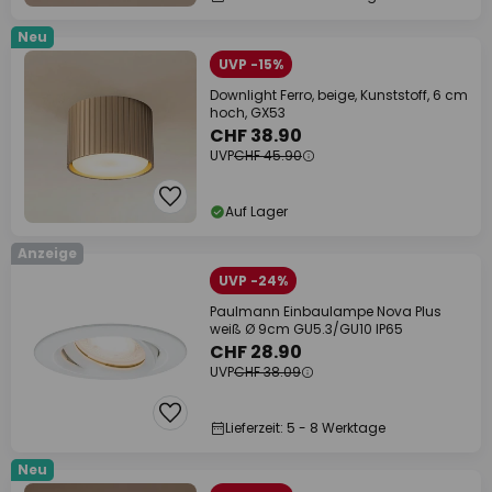
Neu
UVP -15%
Downlight Ferro, beige, Kunststoff, 6 cm
hoch, GX53
CHF 38.90
UVP
CHF 45.90
Auf Lager
Anzeige
UVP -24%
Paulmann Einbaulampe Nova Plus
weiß Ø 9cm GU5.3/GU10 IP65
CHF 28.90
UVP
CHF 38.09
Lieferzeit: 5 - 8 Werktage
Neu