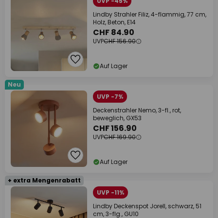
UVP -45%
Lindby Strahler Filiz, 4-flammig, 77 cm,
Holz, Beton, E14
CHF 84.90
UVP
CHF 156.90
Auf Lager
Neu
UVP -7%
Deckenstrahler Nemo, 3-fl., rot,
beweglich, GX53
CHF 156.90
UVP
CHF 169.90
Auf Lager
+ extra Mengenrabatt
UVP -11%
Lindby Deckenspot Jorell, schwarz, 51
cm, 3-flg., GU10