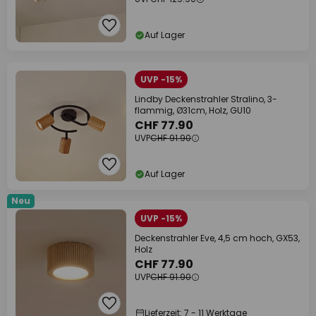
Auf Lager
UVP -15%
Lindby Deckenstrahler Stralino, 3-
flammig, Ø31cm, Holz, GU10
CHF 77.90
UVP
CHF 91.90
Auf Lager
Neu
UVP -15%
Deckenstrahler Eve, 4,5 cm hoch, GX53,
Holz
CHF 77.90
UVP
CHF 91.90
Lieferzeit: 7 - 11 Werktage