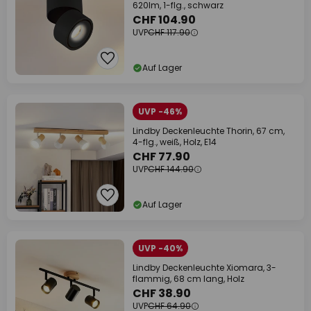
620lm, 1-flg., schwarz
CHF 104.90
UVP
CHF 117.90
Auf Lager
UVP -46%
Lindby Deckenleuchte Thorin, 67 cm,
4-flg., weiß, Holz, E14
CHF 77.90
UVP
CHF 144.90
Auf Lager
UVP -40%
Lindby Deckenleuchte Xiomara, 3-
flammig, 68 cm lang, Holz
CHF 38.90
UVP
CHF 64.90