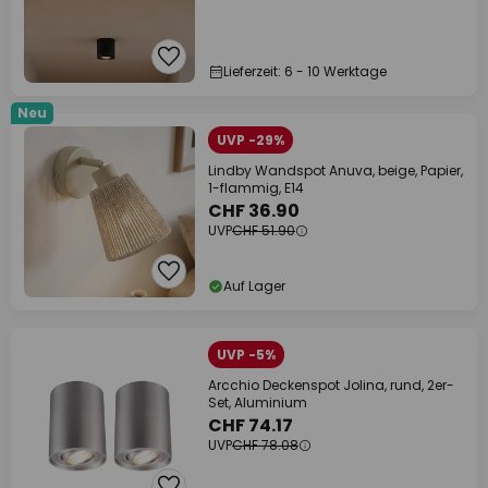
Lieferzeit: 6 - 10 Werktage
Neu
UVP -29%
Lindby Wandspot Anuva, beige, Papier,
1-flammig, E14
CHF 36.90
UVP
CHF 51.90
Auf Lager
UVP -5%
Arcchio Deckenspot Jolina, rund, 2er-
Set, Aluminium
CHF 74.17
UVP
CHF 78.08