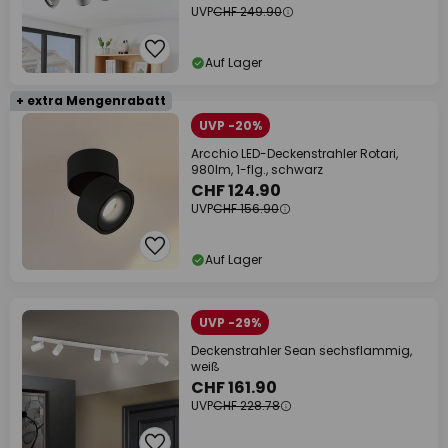
UVP
CHF 249.90
Auf Lager
+ extra Mengenrabatt
UVP -20%
Arcchio LED-Deckenstrahler Rotari,
980lm, 1-flg., schwarz
CHF 124.90
UVP
CHF 156.90
Auf Lager
UVP -29%
Deckenstrahler Sean sechsflammig,
weiß
CHF 161.90
UVP
CHF 228.78