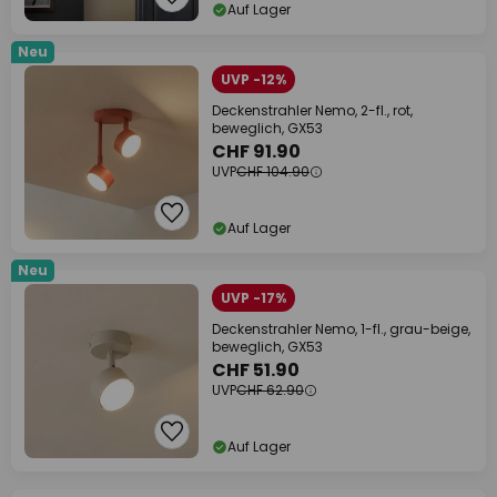
Auf Lager
Neu
UVP -12%
Deckenstrahler Nemo, 2-fl., rot,
beweglich, GX53
CHF 91.90
UVP
CHF 104.90
Auf Lager
Neu
UVP -17%
Deckenstrahler Nemo, 1-fl., grau-beige,
beweglich, GX53
CHF 51.90
UVP
CHF 62.90
Auf Lager