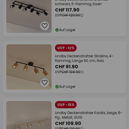
schwarz, 6-flammig, Eisen
CHF 117.90
UVP
CHF 129.90
Auf Lager
UVP -12%
Lindby Deckenstrahler Stralino, 4-
flammig, Länge 60 cm, Holz
CHF 91.90
UVP
CHF 104.90
Auf Lager
UVP -15%
Lindby Deckenstrahler Kardis, beige, 6-
flg., Metall, GU10
CHF 109.90
UVP
CHF 129.90