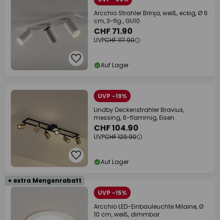
Arcchio Strahler Brinja, weiß, eckig, Ø 6
cm, 3-flg., GU10
CHF 71.90
UVP
CHF 117.90
Auf Lager
UVP -19%
Lindby Deckenstrahler Bravius,
messing, 6-flammig, Eisen
CHF 104.90
UVP
CHF 129.90
Auf Lager
+ extra Mengenrabatt
UVP -15%
Arcchio LED-Einbauleuchte Milaine, Ø
10 cm, weiß, dimmbar