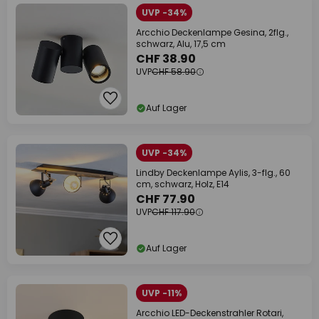
UVP -34%
Arcchio Deckenlampe Gesina, 2flg.,
schwarz, Alu, 17,5 cm
CHF 38.90
UVP
CHF 58.90
Auf Lager
UVP -34%
Lindby Deckenlampe Aylis, 3-flg., 60
cm, schwarz, Holz, E14
CHF 77.90
UVP
CHF 117.90
Auf Lager
UVP -11%
Arcchio LED-Deckenstrahler Rotari,