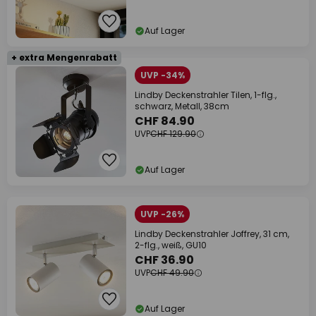
Auf Lager
+ extra Mengenrabatt
UVP -34%
Lindby Deckenstrahler Tilen, 1-flg.,
schwarz, Metall, 38cm
CHF 84.90
UVP
CHF 129.90
Auf Lager
UVP -26%
Lindby Deckenstrahler Joffrey, 31 cm,
2-flg., weiß, GU10
CHF 36.90
UVP
CHF 49.90
Auf Lager