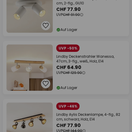
cm, 2-flg., GU10
CHF 77.90
UVP
CHF 91.90
Auf Lager
UVP -50%
Lindby Deckenstrahler Wanessa,
47cm, 3-flg., weiß, Holz, E14
CHF 64.90
UVP
CHF 129.90
Auf Lager
UVP -46%
Lindby Aylis Deckenlampe, 4-flg., 82
cm, schwarz, Holz, E14
CHF 77.90
UVP
CHF 144.90