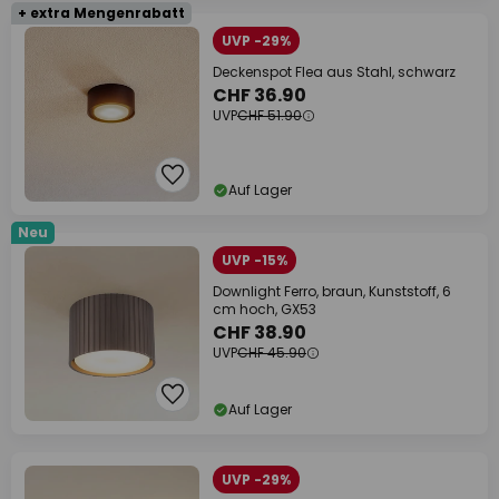
+ extra Mengenrabatt
UVP -29%
Deckenspot Flea aus Stahl, schwarz
CHF 36.90
UVP
CHF 51.90
Auf Lager
Neu
UVP -15%
Downlight Ferro, braun, Kunststoff, 6
cm hoch, GX53
CHF 38.90
UVP
CHF 45.90
Auf Lager
UVP -29%