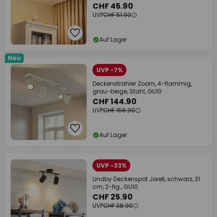
CHF 45.90
UVP
CHF 51.90
Auf Lager
Neu
UVP -7%
Deckenstrahler Zoom, 4-flammig,
grau-beige, Stahl, GU10
CHF 144.90
UVP
CHF 156.90
Auf Lager
UVP -33%
Lindby Deckenspot Jorell, schwarz, 31
cm, 2-flg., GU10
CHF 25.90
UVP
CHF 38.90