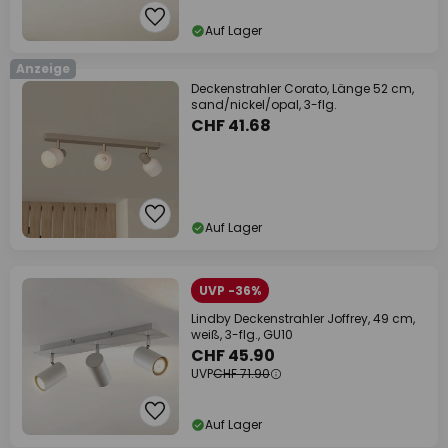
Auf Lager
Anzeige
Deckenstrahler Corato, Länge 52 cm,
sand/nickel/opal, 3-flg.
CHF 41.68
Auf Lager
UVP -36%
Lindby Deckenstrahler Joffrey, 49 cm,
weiß, 3-flg., GU10
CHF 45.90
UVP
CHF 71.90
Auf Lager