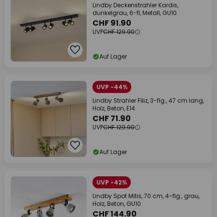
Lindby Deckenstrahler Kardis,
dunkelgrau, 6-fl, Metall, GU10
CHF 91.90
UVP
CHF 129.90
Auf Lager
UVP -44%
Lindby Strahler Filiz, 3-flg., 47 cm lang,
Holz, Beton, E14
CHF 71.90
UVP
CHF 129.90
Auf Lager
UVP -42%
Lindby Spot Mitis, 70 cm, 4-flg., grau,
Holz, Beton, GU10
CHF 144.90