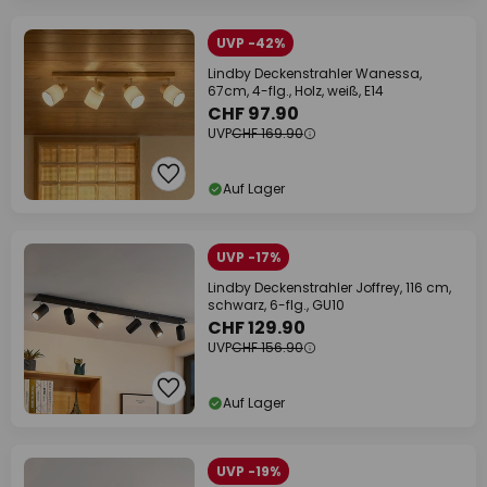
UVP -42%
Lindby Deckenstrahler Wanessa,
67cm, 4-flg., Holz, weiß, E14
CHF 97.90
UVP
CHF 169.90
Auf Lager
UVP -17%
Lindby Deckenstrahler Joffrey, 116 cm,
schwarz, 6-flg., GU10
CHF 129.90
UVP
CHF 156.90
Auf Lager
UVP -19%