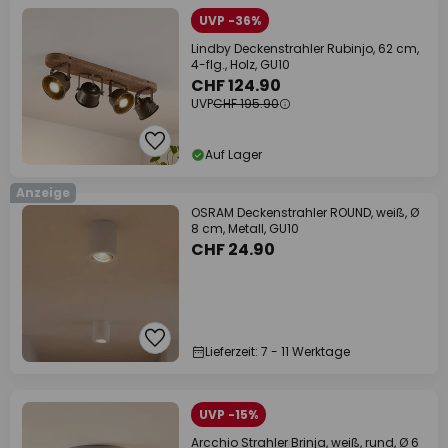
UVP -36%
Lindby Deckenstrahler Rubinjo, 62 cm,
4-flg., Holz, GU10
CHF 124.90
UVP
CHF 195.90
Auf Lager
Anzeige
OSRAM Deckenstrahler ROUND, weiß, Ø
8 cm, Metall, GU10
CHF 24.90
Lieferzeit: 7 - 11 Werktage
UVP -15%
Arcchio Strahler Brinja, weiß, rund, Ø 6