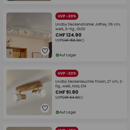
UVP -20%
Lindby Deckenstrahler Joffrey, 116 cm,
weiß, 6-flg., GU10
CHF 124.90
UVP
CHF 156.90
Auf Lager
UVP -20%
Lindby Deckenleuchte Thorin, 27 cm, 2-
flg., weiß, Holz, E14
CHF 51.90
UVP
CHF 64.90
Auf Lager