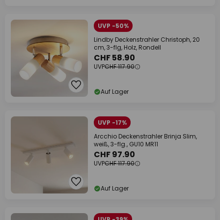
UVP -50%
Lindby Deckenstrahler Christoph, 20
cm, 3-flg, Holz, Rondell
CHF 58.90
UVP
CHF 117.90
Auf Lager
UVP -17%
Arcchio Deckenstrahler Brinja Slim,
weiß, 3-flg., GU10 MR11
CHF 97.90
UVP
CHF 117.90
Auf Lager
UVP -39%