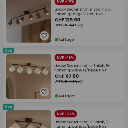
UVP -10%
Lindby Deckenstrahler Stralino, 6-
flammig, Länge 102cm, Holz
CHF 129.90
UVP
CHF 144.90
Auf Lager
Neu
UVP -18%
Lindby Deckenstrahler Shiloh, 5-
flammig, walnuss/beige, Holz
CHF 117.90
UVP
CHF 144.90
Auf Lager
Neu
UVP -25%
Lindby Deckenstrahler Shiloh, 3-
flammig, walnuss/beige, Holz