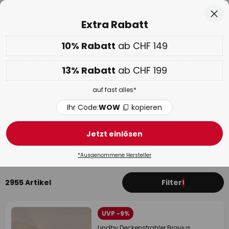
50 Tage kostenlose Retoure
Zum
Sch
Extra Rabatt
Inhalt
springen
10% Rabatt
ab CHF 149
Nur
01D 15H 46M 34S
10% ab CHF 149 & 13% ab CHF 199 extra
auf fast alles
he
13% Rabatt
ab CHF 199
Code:
WOW
kopieren
auf fast alles*
WOW Week:
Bis zu -70%
Ihr Code:
WOW
kopieren
Dimmbare Deckenspots &
Spotlampen
Jetzt einlösen
LED-Strahler
Deckenstrahler
Hochvolt Einbaustrahl
*Ausgenommene Hersteller
2955 Artikel
Filter
1
UVP -9%
Lindby Deckenstrahler Bravius,