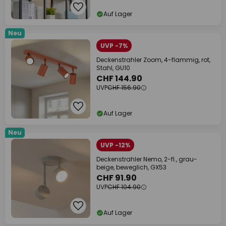
Auf Lager
Neu
UVP -7%
Deckenstrahler Zoom, 4-flammig, rot,
Stahl, GU10
CHF 144.90
UVP
CHF 156.90
Auf Lager
Neu
UVP -12%
Deckenstrahler Nemo, 2-fl., grau-
beige, beweglich, GX53
CHF 91.90
UVP
CHF 104.90
Auf Lager