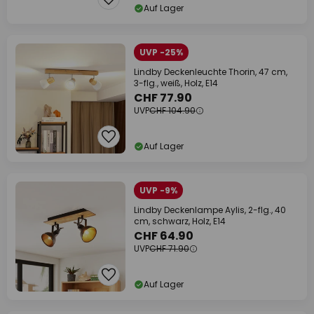
Auf Lager
UVP -25%
Lindby Deckenleuchte Thorin, 47 cm,
3-flg., weiß, Holz, E14
CHF 77.90
UVP
CHF 104.90
Auf Lager
UVP -9%
Lindby Deckenlampe Aylis, 2-flg., 40
cm, schwarz, Holz, E14
CHF 64.90
UVP
CHF 71.90
Auf Lager