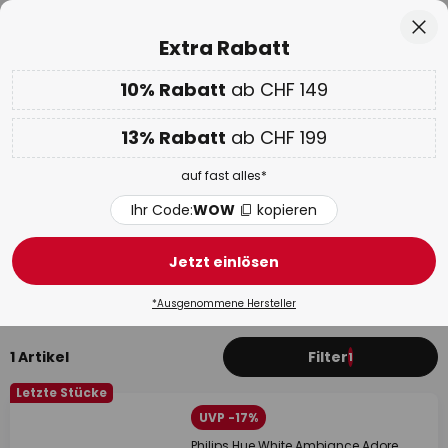
Europas grösste Markenauswahl
Zum
Sch
Extra Rabatt
Inhalt
springen
10% Rabatt
ab CHF 149
Nur
01D 01H 16M 15S
10% ab CHF 149 & 13% ab CHF 199 extra
auf fast alles
he
13% Rabatt
ab CHF 199
Code:
WOW
kopieren
auf fast alles*
WOW Week:
Bis zu -70%
Ihr Code:
WOW
kopieren
Einbaustrahler, Downlights mit
Fernbedienung
Jetzt einlösen
Deckeneinbaustrahler
LED Einbaustrahler
Hochvolt 
*Ausgenommene Hersteller
1 Artikel
Filter
1
Letzte Stücke
UVP -17%
Philips Hue White Ambiance Adore