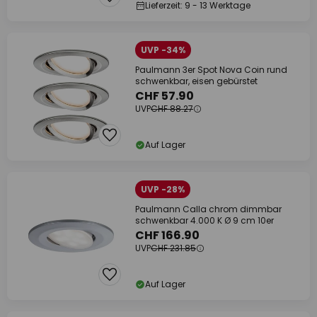
Lieferzeit: 9 - 13 Werktage
UVP -34%
Paulmann 3er Spot Nova Coin rund
schwenkbar, eisen gebürstet
CHF 57.90
UVP
CHF 88.27
Auf Lager
UVP -28%
Paulmann Calla chrom dimmbar
schwenkbar 4.000 K Ø 9 cm 10er
CHF 166.90
UVP
CHF 231.85
Auf Lager