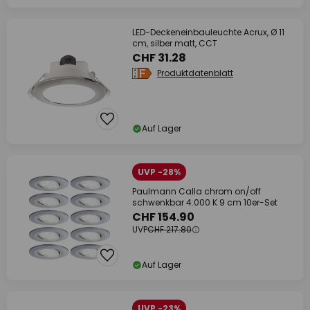
LED-Deckeneinbauleuchte Acrux, Ø 11
cm, silber matt, CCT
CHF 31.28
Produktdatenblatt
Auf Lager
UVP -28%
Paulmann Calla chrom on/off
schwenkbar 4.000 K 9 cm 10er-Set
CHF 154.90
UVP
CHF 217.80
Auf Lager
UVP -23%