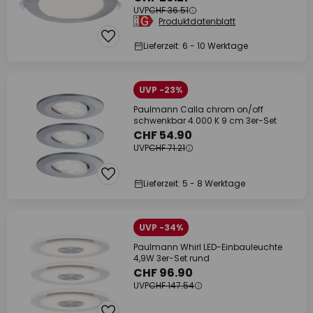
UVP
CHF 36.51
Produktdatenblatt
Lieferzeit: 6 - 10 Werktage
UVP -23%
Paulmann Calla chrom on/off
schwenkbar 4.000 K 9 cm 3er-Set
CHF 54.90
UVP
CHF 71.21
Lieferzeit: 5 - 8 Werktage
UVP -34%
Paulmann Whirl LED-Einbauleuchte
4,9W 3er-Set rund
CHF 96.90
UVP
CHF 147.54