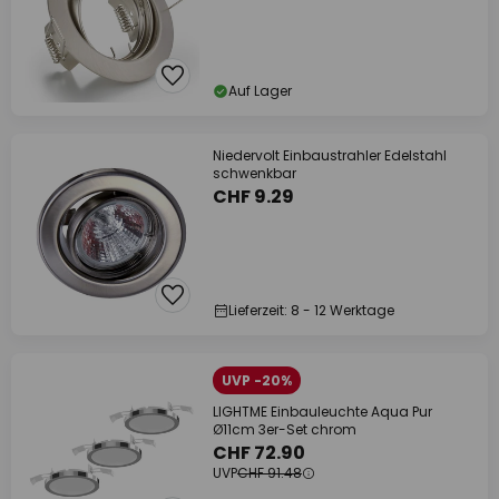
Auf Lager
Niedervolt Einbaustrahler Edelstahl
schwenkbar
CHF 9.29
Lieferzeit: 8 - 12 Werktage
UVP -20%
LIGHTME Einbauleuchte Aqua Pur
Ø11cm 3er-Set chrom
CHF 72.90
UVP
CHF 91.48