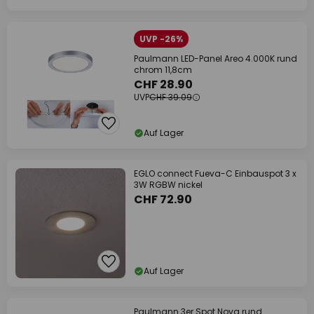
UVP -26%
Paulmann LED-Panel Areo 4.000K rund
chrom 11,8cm
CHF 28.90
UVP
CHF 39.09
Auf Lager
EGLO connect Fueva-C Einbauspot 3 x
3W RGBW nickel
CHF 72.90
Auf Lager
Paulmann 3er Spot Nova rund