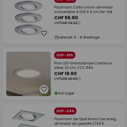
Paulmann Calla chrom dimmbar
schwenkbar 4.000 K 9 cm 3er-Set
CHF 56.90
UVP
CHF 74.22
Lieferzeit: 5 - 8 Werktage
UVP -16%
Prios LED-Einbaulampe Cadance,
silber, 22 cm, CCT, IP44
CHF 19.90
UVP
CHF 23.90
Auf Lager
UVP -24%
Paulmann 3er Spot Nova Coin eckig
dimmbar alu gedreht 2700 K