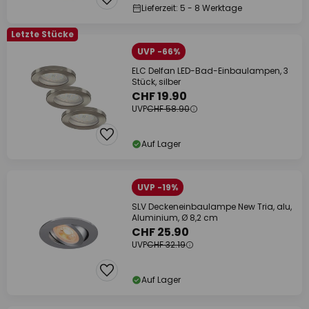
Lieferzeit: 5 - 8 Werktage
Letzte Stücke
UVP -66%
ELC Delfan LED-Bad-Einbaulampen, 3
Stück, silber
CHF 19.90
UVP
CHF 58.90
Auf Lager
UVP -19%
SLV Deckeneinbaulampe New Tria, alu,
Aluminium, Ø 8,2 cm
CHF 25.90
UVP
CHF 32.19
Auf Lager