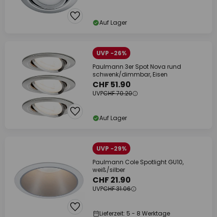
Auf Lager
UVP -26%
Paulmann 3er Spot Nova rund
schwenk/dimmbar, Eisen
CHF 51.90
UVP
CHF 70.20
Auf Lager
UVP -29%
Paulmann Cole Spotlight GU10,
weiß/silber
CHF 21.90
UVP
CHF 31.06
Lieferzeit: 5 - 8 Werktage