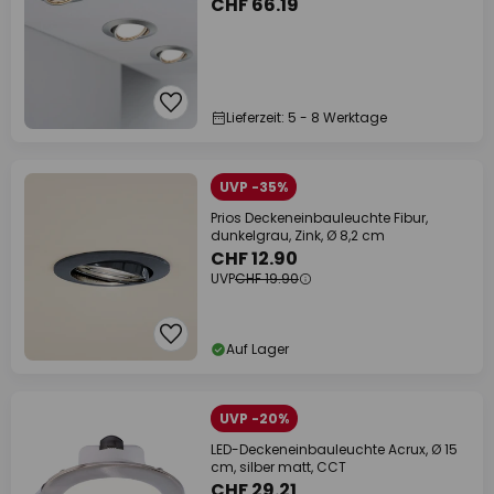
CHF 66.19
Lieferzeit: 5 - 8 Werktage
UVP -35%
Prios Deckeneinbauleuchte Fibur,
dunkelgrau, Zink, Ø 8,2 cm
CHF 12.90
UVP
CHF 19.90
Auf Lager
UVP -20%
LED-Deckeneinbauleuchte Acrux, Ø 15
cm, silber matt, CCT
CHF 29.21