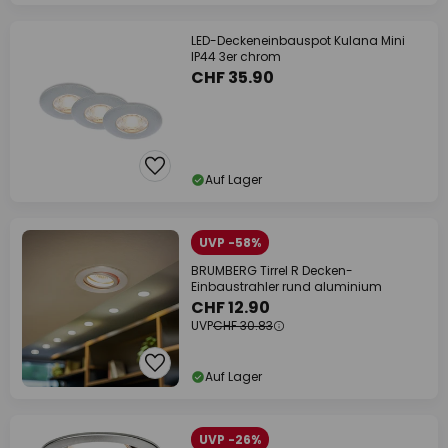
LED-Deckeneinbauspot Kulana Mini
IP44 3er chrom
CHF 35.90
Auf Lager
UVP -58%
BRUMBERG Tirrel R Decken-
Einbaustrahler rund aluminium
CHF 12.90
UVP
CHF 30.83
Auf Lager
UVP -26%