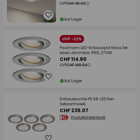
UVP
CHF 25.90
Auf Lager
UVP -22%
Paulmann LED-Einbauspot Nova 3er
eisen, dimmbar, IP65, 2700K
CHF 114.90
UVP
CHF 148.54
Auf Lager
Einbauleuchte FR 68-LED 5er-
Setwarmweiß
CHF 235.07
Produktdatenblatt