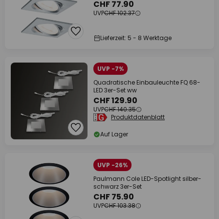
CHF 77.90
UVP
CHF 102.37
Lieferzeit: 5 - 8 Werktage
UVP -7%
Quadratische Einbauleuchte FQ 68-
LED 3er-Set ww
CHF 129.90
UVP
CHF 140.35
Produktdatenblatt
Auf Lager
UVP -26%
Paulmann Cole LED-Spotlight silber-
schwarz 3er-Set
CHF 75.90
UVP
CHF 103.38