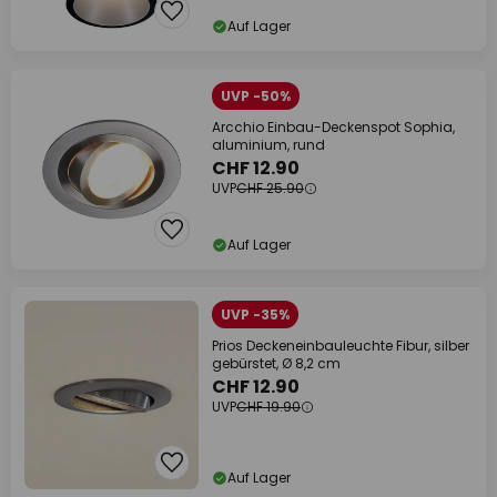
Auf Lager
UVP -50%
Arcchio Einbau-Deckenspot Sophia,
aluminium, rund
CHF 12.90
UVP
CHF 25.90
Auf Lager
UVP -35%
Prios Deckeneinbauleuchte Fibur, silber
gebürstet, Ø 8,2 cm
CHF 12.90
UVP
CHF 19.90
Auf Lager