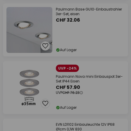
Paulmann Base GU10-Einbaustrahler
3er-Set, eisen
CHF 32.06
Auf Lager
UVP -24%
Paulmann Nova mini Einbauspot 3er-
Set IP44 Eisen
CHF 57.90
UVP
CHF 76.23
Auf Lager
EVN LD1102 Einbauleuchte 12V IP68
Ø1cm 0,1W 830