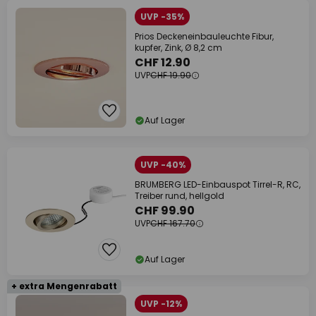
UVP -35%
Prios Deckeneinbauleuchte Fibur,
kupfer, Zink, Ø 8,2 cm
CHF 12.90
UVP
CHF 19.90
Auf Lager
UVP -40%
BRUMBERG LED-Einbauspot Tirrel-R, RC,
Treiber rund, hellgold
CHF 99.90
UVP
CHF 167.70
Auf Lager
+ extra Mengenrabatt
UVP -12%