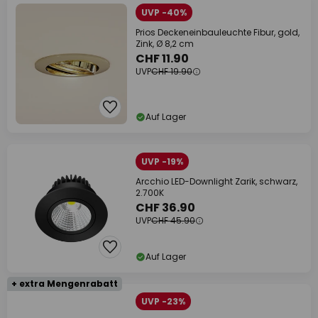
UVP -40%
Prios Deckeneinbauleuchte Fibur, gold,
Zink, Ø 8,2 cm
CHF 11.90
UVP
CHF 19.90
Auf Lager
UVP -19%
Arcchio LED-Downlight Zarik, schwarz,
2.700K
CHF 36.90
UVP
CHF 45.90
Auf Lager
+ extra Mengenrabatt
UVP -23%