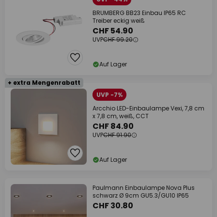
BRUMBERG BB23 Einbau IP65 RC
Treiber eckig weiß
CHF 54.90
UVP
CHF 99.20
Auf Lager
+ extra Mengenrabatt
UVP -7%
Arcchio LED-Einbaulampe Vexi, 7,8 cm
x 7,8 cm, weiß, CCT
CHF 84.90
UVP
CHF 91.90
Auf Lager
Paulmann Einbaulampe Nova Plus
schwarz Ø 9cm GU5.3/GU10 IP65
CHF 30.80