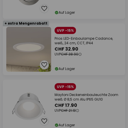
Auf Lager
+ extra Mengenrabatt
UVP -15%
Prios LED-Einbaulampe Cadance,
weiß, 24 cm, CCT, IP44
CHF 32.90
UVP
CHF 38.90
Auf Lager
UVP -15%
Maytoni Deckeneinbauleuchte Zoom
weiß Ø 8,5 cm Alu IP65 GU10
CHF 17.90
UVP
CHF 21.13
Auf Lager