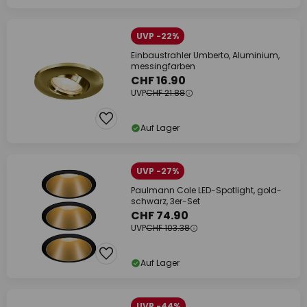
UVP -22%
Einbaustrahler Umberto, Aluminium,
messingfarben
CHF 16.90
UVP
CHF 21.88
Auf Lager
UVP -27%
Paulmann Cole LED-Spotlight, gold-
schwarz, 3er-Set
CHF 74.90
UVP
CHF 103.38
Auf Lager
UVP -44%