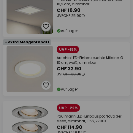
16,5 cm, dimmbar
CHF 16.90
UVP
CHF 25.90
Auf Lager
+ extra Mengenrabatt
UVP -15%
Arcchio LED-Einbauleuchte Milaine, Ø
10 cm, weiß, dimmbar
CHF 32.90
UVP
CHF 38.90
Auf Lager
UVP -22%
Paulmann LED-Einbauspot Nova 3er
eisen, dimmbar, IP65, 2700K
CHF 114.90
UVP
CHF 148.54