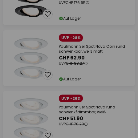
UVP
CHF 176.65
Auf Lager
UVP -28%
Paulmann 3er Spot Nova Coin rund
schwenkbar, weiß matt
CHF 62.90
UVP
CHF 88.27
Auf Lager
UVP -26%
Paulmann 3er Spot Nova rund
schwenk/dimmbar, weiß
CHF 51.90
UVP
CHF 70.20