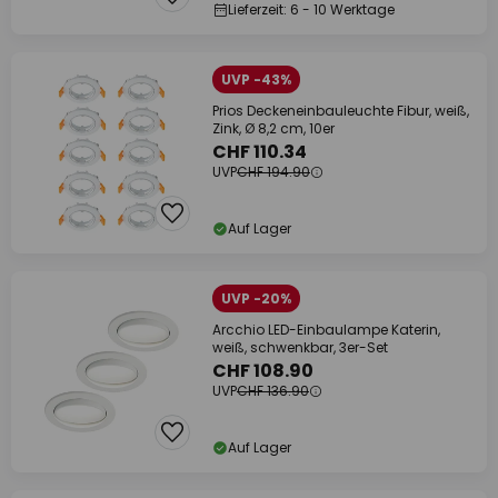
Lieferzeit: 6 - 10 Werktage
UVP -43%
Prios Deckeneinbauleuchte Fibur, weiß,
Zink, Ø 8,2 cm, 10er
CHF 110.34
UVP
CHF 194.90
Auf Lager
UVP -20%
Arcchio LED-Einbaulampe Katerin,
weiß, schwenkbar, 3er-Set
CHF 108.90
UVP
CHF 136.90
Auf Lager