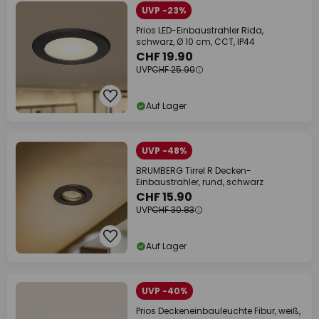
UVP -23%
Prios LED-Einbaustrahler Rida,
schwarz, Ø 10 cm, CCT, IP44
CHF 19.90
UVP
CHF 25.90
Auf Lager
UVP -48%
BRUMBERG Tirrel R Decken-
Einbaustrahler, rund, schwarz
CHF 15.90
UVP
CHF 30.83
Auf Lager
UVP -40%
Prios Deckeneinbauleuchte Fibur, weiß,