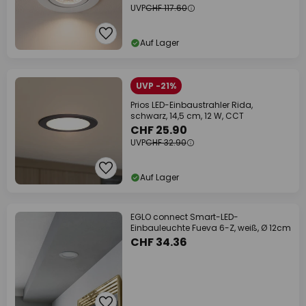
UVP
CHF 117.60
Auf Lager
UVP -21%
Prios LED-Einbaustrahler Rida,
schwarz, 14,5 cm, 12 W, CCT
CHF 25.90
UVP
CHF 32.90
Auf Lager
EGLO connect Smart-LED-
Einbauleuchte Fueva 6-Z, weiß, Ø 12cm
CHF 34.36