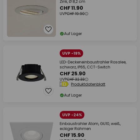
Zink, Ø 8,2 cm
CHF 11.90
UVP
CHF 19.90
Auf Lager
UVP -19%
LED-Deckeneinbaustrahler Rosalee,
schwarz, IP65, CCT-Switch
CHF 25.90
UVP
CHF 32.33
Produktdatenblatt
Auf Lager
UVP -24%
Einbaustrahler Atom, GU10, weiß,
eckiger Rahmen
CHF 15.90