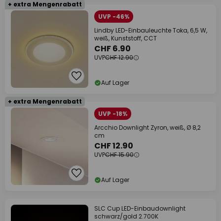
+ extra Mengenrabatt
UVP -46%
Lindby LED-Einbauleuchte Toka, 6,5 W,
weiß, Kunststoff, CCT
CHF 6.90
UVP
CHF 12.90
Auf Lager
+ extra Mengenrabatt
UVP -18%
Arcchio Downlight Zyron, weiß, Ø 8,2
cm
CHF 12.90
UVP
CHF 15.90
Auf Lager
SLC Cup LED-Einbaudownlight
schwarz/gold 2.700K