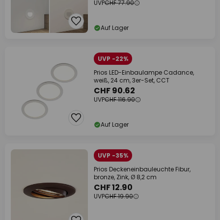
UVP
CHF 77.90
Auf Lager
UVP -22%
Prios LED-Einbaulampe Cadance,
weiß, 24 cm, 3er-Set, CCT
CHF 90.62
UVP
CHF 116.90
Auf Lager
UVP -35%
Prios Deckeneinbauleuchte Fibur,
bronze, Zink, Ø 8,2 cm
CHF 12.90
UVP
CHF 19.90