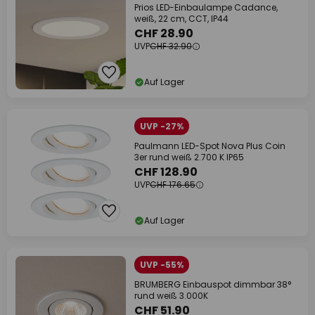
Prios LED-Einbaulampe Cadance,
weiß, 22 cm, CCT, IP44
CHF 28.90
UVP
CHF 32.90
Auf Lager
UVP -27%
Paulmann LED-Spot Nova Plus Coin
3er rund weiß 2.700 K IP65
CHF 128.90
UVP
CHF 176.65
Auf Lager
UVP -55%
BRUMBERG Einbauspot dimmbar 38°
rund weiß 3.000K
CHF 51.90