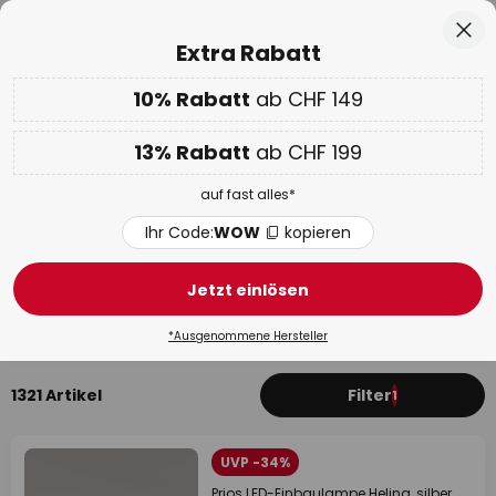
50 Tage kostenlose Retoure
Zum
Sch
Extra Rabatt
Inhalt
springen
10% Rabatt
ab CHF 149
Nur
02D 02H 23M 23S
10% ab CHF 149 & 13% ab CHF 199 extra
auf fast alles
he
13% Rabatt
ab CHF 199
Code:
WOW
kopieren
auf fast alles*
WOW Week:
Bis zu -70%
Ihr Code:
WOW
kopieren
Dimmbare Einbaustrahler,
Downlights
Jetzt einlösen
Deckeneinbaustrahler
LED Einbaustrahler
Hochvolt 
*Ausgenommene Hersteller
1321 Artikel
Filter
1
UVP -34%
Prios LED-Einbaulampe Helina, silber,