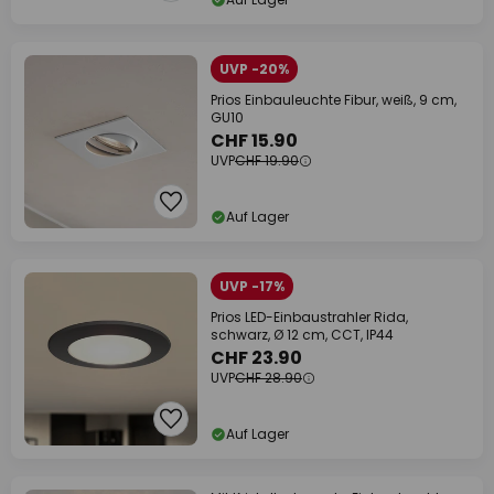
UVP -20%
Prios Einbauleuchte Fibur, weiß, 9 cm,
GU10
CHF 15.90
UVP
CHF 19.90
Auf Lager
UVP -17%
Prios LED-Einbaustrahler Rida,
schwarz, Ø 12 cm, CCT, IP44
CHF 23.90
UVP
CHF 28.90
Auf Lager