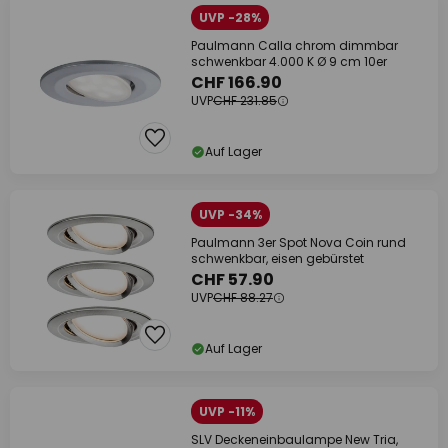
UVP -28%
Paulmann Calla chrom dimmbar
schwenkbar 4.000 K Ø 9 cm 10er
CHF 166.90
UVP
CHF 231.85
Auf Lager
UVP -34%
Paulmann 3er Spot Nova Coin rund
schwenkbar, eisen gebürstet
CHF 57.90
UVP
CHF 88.27
Auf Lager
UVP -11%
SLV Deckeneinbaulampe New Tria,