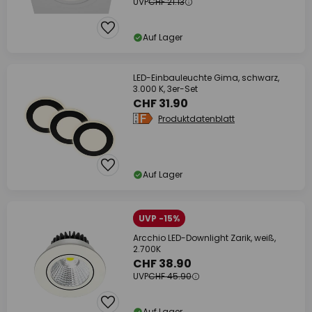
UVP
CHF 21.13
Auf Lager
LED-Einbauleuchte Gima, schwarz,
3.000 K, 3er-Set
CHF 31.90
Produktdatenblatt
Auf Lager
UVP -15%
Arcchio LED-Downlight Zarik, weiß,
2.700K
CHF 38.90
UVP
CHF 45.90
Auf Lager