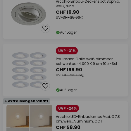
Arcchio Einbau-Deckenspot Sophia,
weiß, rund
CHF 19.90
UVP
CHF 25.90
Auf Lager
UVP -31%
Paulmann Calla weiß dimmbar
schwenkbar 4.000 K 9 cm 10er-Set
CHF 158.90
UVP
CHF 231.85
Auf Lager
+ extra Mengenrabatt
UVP -24%
Arcchio LED-Einbaulampe Vexi, Ø 7,8
cm, weiß, Aluminium, CCT
CHF 58.90