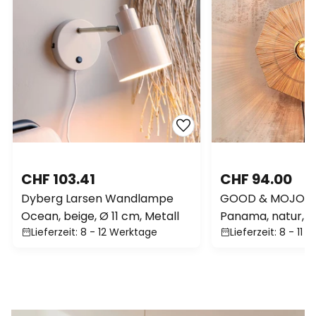
CHF 103.41
CHF 94.00
Dyberg Larsen Wandlampe
GOOD & MOJO W
Ocean, beige, Ø 11 cm, Metall
Panama, natur, Ø
Lieferzeit: 8 - 12 Werktage
Lieferzeit: 8 - 11
Stecker