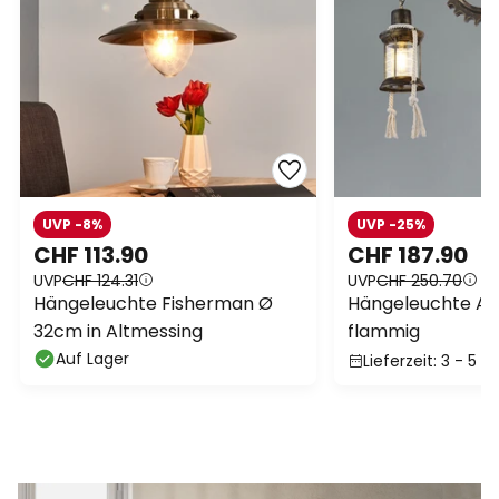
UVP -8%
UVP -25%
CHF 113.90
CHF 187.90
UVP
CHF 124.31
UVP
CHF 250.70
Hängeleuchte Fisherman Ø
Hängeleuchte Abe
32cm in Altmessing
flammig
Auf Lager
Lieferzeit: 3 - 5