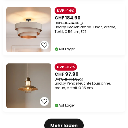
UVP -14%
CHF 184.90
UVP
CHF 214.90
Lindby Deckenlampe Jusari, creme,
Textil, Ø 56 cm, E27
Auf Lager
UVP -32%
CHF 97.90
UVP
CHF 144.90
Lindby Pendelleuchte Louisanne,
braun, Metall, Ø 35 cm
Auf Lager
Mehr laden