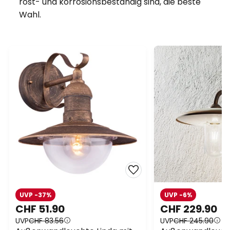
rost- und korrosionsbeständig sind, die beste
Wahl.
UVP -37%
UVP -6%
CHF 51.90
CHF 229.90
UVP
CHF 83.56
UVP
CHF 245.90