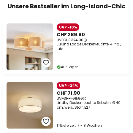
Unsere Bestseller im Long-Island-Chic
UVP -10%
CHF 289.90
UVP
CHF 324.90
Euluna Lodge Deckenleuchte, 4-flg.,
jute
Auf Lager
UVP -34%
CHF 71.90
UVP
CHF 109.90
Lindby Deckenleuchte Sebatin, Ø 40
cm, weiß, Stoff, E27
Lieferzeit: 7 - 8 Wochen