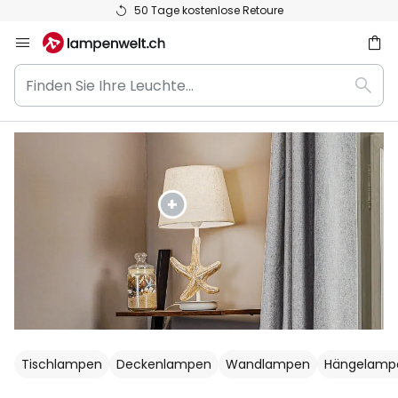
Flexible Zahlarten
Zum
Inhalt
Finden
springen
Such
Sie
he
Ihre
Leuchte...
Tischlampen
Deckenlampen
Wandlampen
Hängelamp