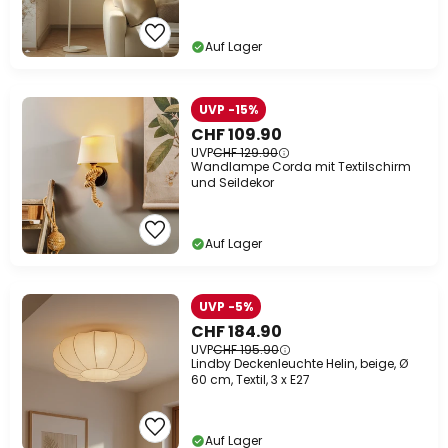
Auf Lager
UVP -15%
CHF 109.90
UVP
CHF 129.90
Wandlampe Corda mit Textilschirm
und Seildekor
Auf Lager
UVP -5%
CHF 184.90
UVP
CHF 195.90
Lindby Deckenleuchte Helin, beige, Ø
60 cm, Textil, 3 x E27
Auf Lager