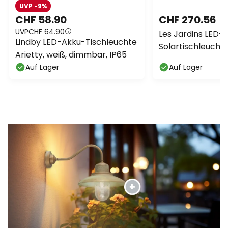
UVP -9%
CHF 58.90
CHF 270.56
UVP
CHF 64.90
Les Jardins LED-
Lindby LED-Akku-Tischleuchte
Solartischleuchte
Arietty, weiß, dimmbar, IP65
Alu/Granit
Auf Lager
Auf Lager