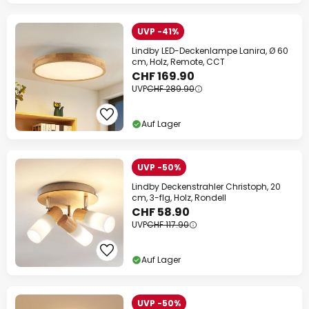
UVP -41%
Lindby LED-Deckenlampe Lanira, Ø 60
cm, Holz, Remote, CCT
CHF 169.90
UVP
CHF 289.90
Auf Lager
UVP -50%
Lindby Deckenstrahler Christoph, 20
cm, 3-flg, Holz, Rondell
CHF 58.90
UVP
CHF 117.90
Auf Lager
UVP -50%