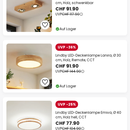
cm, Holz, schwenkbar
CHF 91.90
UVP
CHF 117.90
Auf Lager
UVP -36%
Lindby LED-Deckenlampe Lanira, Ø 30
cm, Holz, Remote, CCT
CHF 91.90
UVP
CHF 144.90
Auf Lager
UVP -25%
Lindby LED-Deckenlampe Emiva, Ø 40
cm, Holz hell, CCT
CHF 77.90
UVP
CHF 104.90