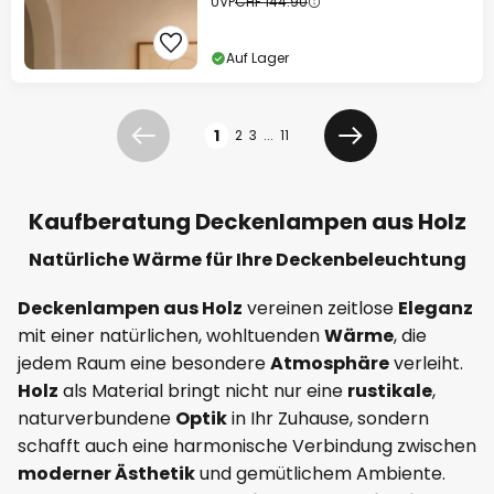
UVP
CHF 144.90
Auf Lager
Seite
1
2
3
...
11
Zurück
Weiter
Kaufberatung Deckenlampen aus Holz
Natürliche Wärme für Ihre Deckenbeleuchtung
Deckenlampen aus Holz
vereinen zeitlose
Eleganz
mit einer natürlichen, wohltuenden
Wärme
, die
jedem Raum eine besondere
Atmosphäre
verleiht.
Holz
als Material bringt nicht nur eine
rustikale
,
naturverbundene
Optik
in Ihr Zuhause, sondern
schafft auch eine harmonische Verbindung zwischen
moderner Ästhetik
und gemütlichem Ambiente.