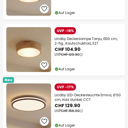
Auf Lager
UVP -19%
Lindby Deckenlampe Tanju, Ø30 cm,
2-flg., Kautschukholz, E27
CHF 104.90
UVP
CHF 129.90
Auf Lager
Neu
UVP -17%
Lindby LED-Deckenleuchte Emiva, Ø 50
cm, Holz dunkel, CCT
CHF 129.90
UVP
CHF 156.90
Auf Lager