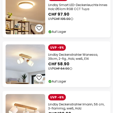
Lindby Smart LED-Deckenleuchte Innes
Holz Ø51cm RGB CCT Tuya
CHF 97.90
UVP
CHF 195.90
Auf Lager
UVP -9%
Lindby Deckenstrahler Wanessa,
39cm, 2-flg., Holz, weiß, E14
CHF 58.90
UVP
CHF 64.90
Auf Lager
UVP -6%
Lindby Deckenstrahler Imarin, 56 cm,
3-flammig, weiß, Holz