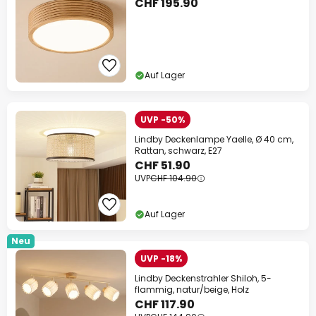
CHF 195.90
Auf Lager
UVP -50%
Lindby Deckenlampe Yaelle, Ø 40 cm,
Rattan, schwarz, E27
CHF 51.90
UVP
CHF 104.90
Auf Lager
Neu
UVP -18%
Lindby Deckenstrahler Shiloh, 5-
flammig, natur/beige, Holz
CHF 117.90