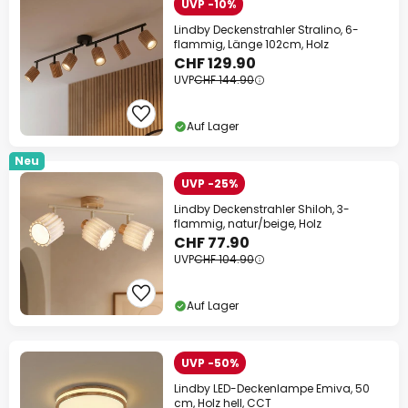
UVP -10%
Lindby Deckenstrahler Stralino, 6-
flammig, Länge 102cm, Holz
CHF 129.90
UVP
CHF 144.90
Auf Lager
Neu
UVP -25%
Lindby Deckenstrahler Shiloh, 3-
flammig, natur/beige, Holz
CHF 77.90
UVP
CHF 104.90
Auf Lager
UVP -50%
Lindby LED-Deckenlampe Emiva, 50
cm, Holz hell, CCT