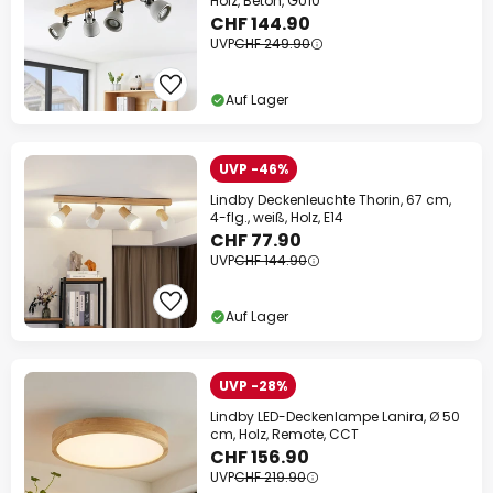
Holz, Beton, GU10
CHF 144.90
UVP
CHF 249.90
Auf Lager
UVP -46%
Lindby Deckenleuchte Thorin, 67 cm,
4-flg., weiß, Holz, E14
CHF 77.90
UVP
CHF 144.90
Auf Lager
UVP -28%
Lindby LED-Deckenlampe Lanira, Ø 50
cm, Holz, Remote, CCT
CHF 156.90
UVP
CHF 219.90