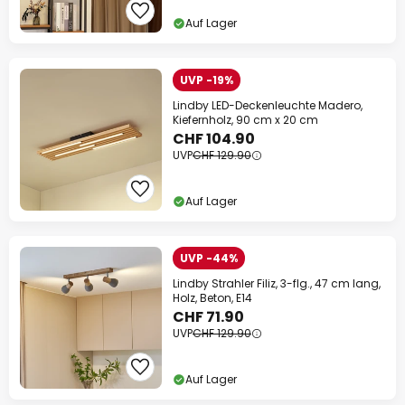
Auf Lager
UVP -19%
Lindby LED-Deckenleuchte Madero,
Kiefernholz, 90 cm x 20 cm
CHF 104.90
UVP
CHF 129.90
Auf Lager
UVP -44%
Lindby Strahler Filiz, 3-flg., 47 cm lang,
Holz, Beton, E14
CHF 71.90
UVP
CHF 129.90
Auf Lager