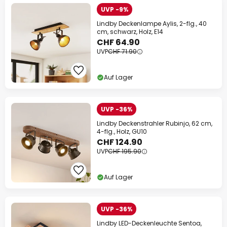
UVP -9%
Lindby Deckenlampe Aylis, 2-flg., 40
cm, schwarz, Holz, E14
CHF 64.90
UVP
CHF 71.90
Auf Lager
UVP -36%
Lindby Deckenstrahler Rubinjo, 62 cm,
4-flg., Holz, GU10
CHF 124.90
UVP
CHF 195.90
Auf Lager
UVP -36%
Lindby LED-Deckenleuchte Sentoa,