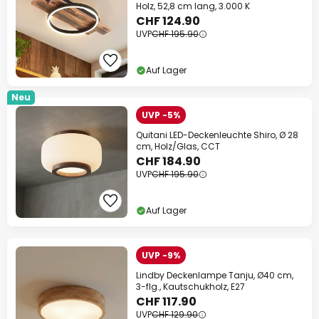
Holz, 52,8 cm lang, 3.000 K
CHF 124.90
UVP
CHF 195.90
Auf Lager
Neu
UVP -5%
Quitani LED-Deckenleuchte Shiro, Ø 28
cm, Holz/Glas, CCT
CHF 184.90
UVP
CHF 195.90
Auf Lager
UVP -9%
Lindby Deckenlampe Tanju, Ø40 cm,
3-flg., Kautschukholz, E27
CHF 117.90
UVP
CHF 129.90