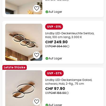
Auf Lager
UVP -31%
Lindby LED-Deckenleuchte Sentoa,
Holz, 100 cm lang, 3.000 K
CHF 249.90
UVP
CHF 364.90
Auf Lager
Letzte Stücke
UVP -37%
Lindby LED-Deckenlampe Galad,
schwarz, Holz, 2-flg., 75 cm
CHF 97.90
UVP
CHF 156.90
Auf Lager