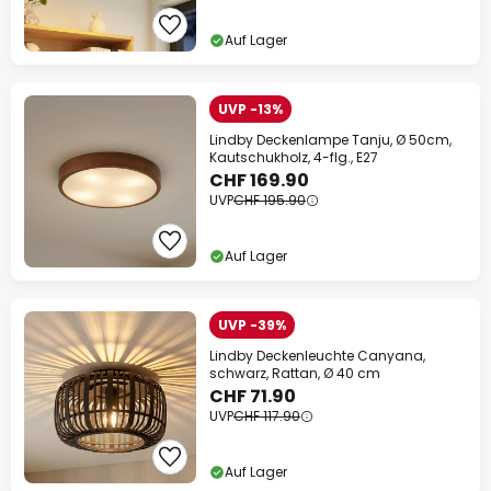
Auf Lager
UVP -13%
Lindby Deckenlampe Tanju, Ø 50cm,
Kautschukholz, 4-flg., E27
CHF 169.90
UVP
CHF 195.90
Auf Lager
UVP -39%
Lindby Deckenleuchte Canyana,
schwarz, Rattan, Ø 40 cm
CHF 71.90
UVP
CHF 117.90
Auf Lager