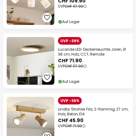
CHF 109.90
UVP
CHF 117.90
Auf Lager
UVP -39%
Lucande LED-Deckenleuchte Joren, Ø
38 cm, Holz, CCT, Remote
CHF 71.90
UVP
CHF 117.90
Auf Lager
UVP -36%
Lindby Strahler Filiz, 2-flammig, 27 cm,
Holz, Beton, E14
CHF 45.90
UVP
CHF 71.90