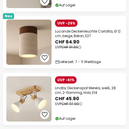
Auf Lager
Neu
UVP -29%
Lucande Deckenleuchte Carlotta, Ø 12
cm, beige, Beton, E27
CHF 64.90
UVP
CHF 91.90
Lieferzeit: 7 - 11 Werktage
UVP -61%
Lindby Deckenspot Merela, weiß, 28
cm, 2-flammig, Holz, E14
CHF 45.90
UVP
CHF 117.90
Auf Lager