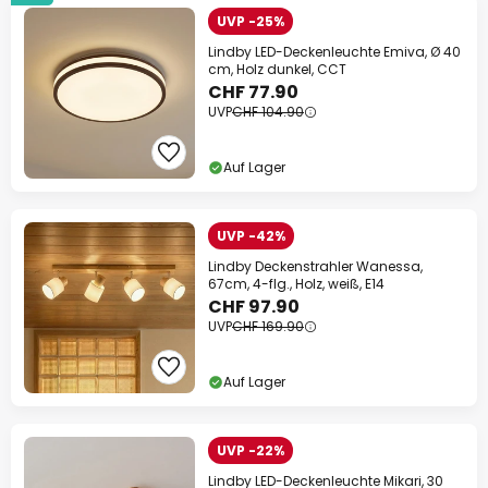
UVP -25%
Lindby LED-Deckenleuchte Emiva, Ø 40
cm, Holz dunkel, CCT
CHF 77.90
UVP
CHF 104.90
Auf Lager
UVP -42%
Lindby Deckenstrahler Wanessa,
67cm, 4-flg., Holz, weiß, E14
CHF 97.90
UVP
CHF 169.90
Auf Lager
UVP -22%
Lindby LED-Deckenleuchte Mikari, 30