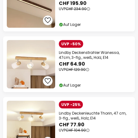
CHF 195.90
UVP
CHF 234.90
Auf Lager
UVP -50%
Lindby Deckenstrahler Wanessa,
47cm, 3-flg., weiß, Holz, E14
CHF 64.90
UVP
CHF 129.90
Auf Lager
UVP -25%
Lindby Deckenleuchte Thorin, 47 cm,
3-flg., weiß, Holz, E14
CHF 77.90
UVP
CHF 104.90