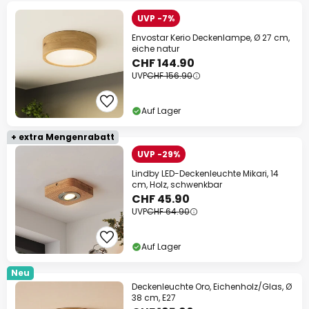
UVP -7%
Envostar Kerio Deckenlampe, Ø 27 cm,
eiche natur
CHF 144.90
UVP
CHF 156.90
Auf Lager
+ extra Mengenrabatt
UVP -29%
Lindby LED-Deckenleuchte Mikari, 14
cm, Holz, schwenkbar
CHF 45.90
UVP
CHF 64.90
Auf Lager
Neu
Deckenleuchte Oro, Eichenholz/Glas, Ø
38 cm, E27