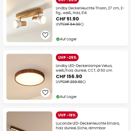
Lindby Deckenleuchte Thorin, 27 cm, 2-
flg., weiß, Holz, E14
CHF 51.90
UVP
CHF 64.90
Auf Lager
UVP -25%
Lindby LED-Deckenlampe Velua,
weiß/holz dunkel, CCT, Ø 50 cm
CHF 156.90
UVP
CHF 209.90
Auf Lager
UVP -16%
Lucande LED-Deckenleuchte Emara,
holz dunkel, Eiche, dimmbar