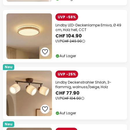
UVP -58%
Lindby LED-Deckenlampe Emiva, Ø 49
cm, Holz hell, CCT
CHF 104.90
UVP
CHF 249.90
Auf Lager
Neu
UVP -25%
Lindby Deckenstrahler Shiloh, 3-
flammig, walnuss/beige, Holz
CHF 77.90
UVP
CHF 104.90
Auf Lager
Neu