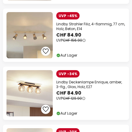
UVP -45%
Lindby Strahler Filiz, 4-flammig, 77 cm,
Holz, Beton, E14
CHF 84.90
UVP
CHF 156.90
Auf Lager
UVP -34%
Lindby Deckenlampe Enrique, amber,
3-flg., Glas, Holz, E27
CHF 84.90
UVP
CHF 129.90
Auf Lager
UVP -20%