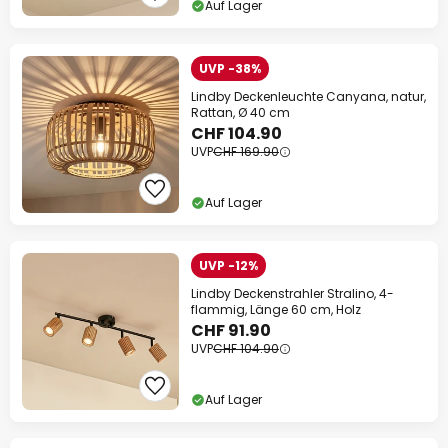
Auf Lager
UVP -38%
Lindby Deckenleuchte Canyana, natur,
Rattan, Ø 40 cm
CHF 104.90
UVP
CHF 169.90
Auf Lager
UVP -12%
Lindby Deckenstrahler Stralino, 4-
flammig, Länge 60 cm, Holz
CHF 91.90
UVP
CHF 104.90
Auf Lager