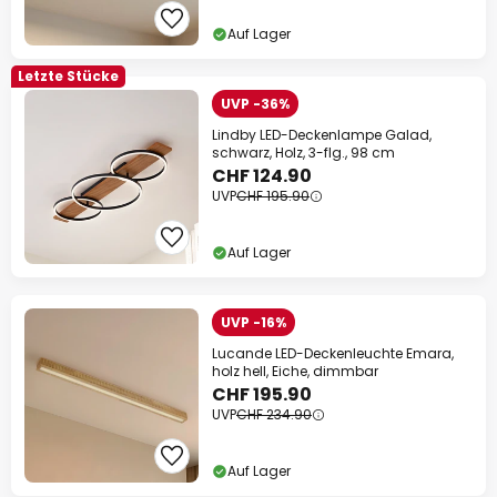
Auf Lager
Letzte Stücke
UVP -36%
Lindby LED-Deckenlampe Galad,
schwarz, Holz, 3-flg., 98 cm
CHF 124.90
UVP
CHF 195.90
Auf Lager
UVP -16%
Lucande LED-Deckenleuchte Emara,
holz hell, Eiche, dimmbar
CHF 195.90
UVP
CHF 234.90
Auf Lager