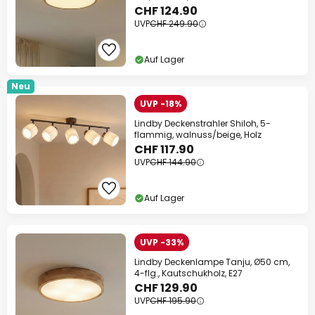
CHF 124.90
UVP
CHF 249.90
Auf Lager
Neu
UVP -18%
Lindby Deckenstrahler Shiloh, 5-
flammig, walnuss/beige, Holz
CHF 117.90
UVP
CHF 144.90
Auf Lager
UVP -33%
Lindby Deckenlampe Tanju, Ø50 cm,
4-flg., Kautschukholz, E27
CHF 129.90
UVP
CHF 195.90