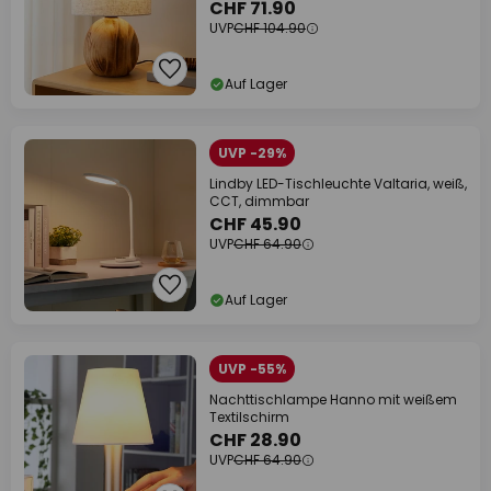
CHF 71.90
UVP
CHF 104.90
Auf Lager
UVP -29%
Lindby LED-Tischleuchte Valtaria, weiß,
CCT, dimmbar
CHF 45.90
UVP
CHF 64.90
Auf Lager
UVP -55%
Nachttischlampe Hanno mit weißem
Textilschirm
CHF 28.90
UVP
CHF 64.90