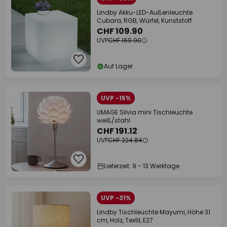
Lindby Akku-LED-Außenleuchte
Cubara, RGB, Würfel, Kunststoff
CHF 109.90
UVP
CHF 169.90
Auf Lager
UVP -15%
UMAGE Silvia mini Tischleuchte
weiß/stahl
CHF 191.12
UVP
CHF 224.84
Lieferzeit: 9 - 13 Werktage
UVP -31%
Lindby Tischleuchte Mayumi, Höhe 31
cm, Holz, Textil, E27