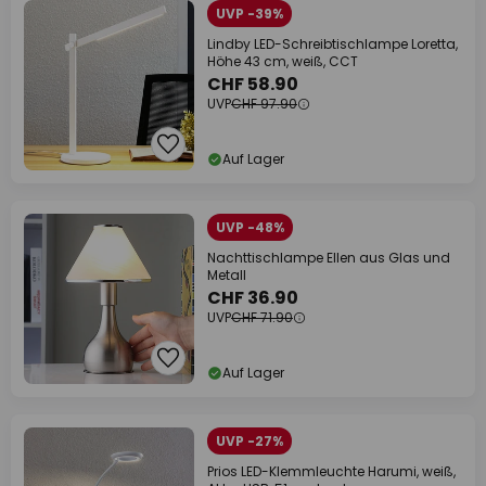
UVP -39%
Lindby LED-Schreibtischlampe Loretta,
Höhe 43 cm, weiß, CCT
CHF 58.90
UVP
CHF 97.90
Auf Lager
UVP -48%
Nachttischlampe Ellen aus Glas und
Metall
CHF 36.90
UVP
CHF 71.90
Auf Lager
UVP -27%
Prios LED-Klemmleuchte Harumi, weiß,