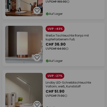
UVP
CHF 169.90
Auf Lager
UVP -43%
Weiße Tischleuchte Ronja mit
kupferfarbenem Fuß
CHF 36.90
UVP
CHF 64.90
Auf Lager
UVP -27%
Lindby LED-Schreibtischleuchte
Valtorin, weiß, Kunststoff
CHF 51.90
UVP
CHF 71.90