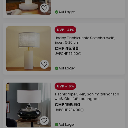
Auf Lager
UVP -41%
Lindby Tischleuchte Sorscha, weiß,
Eisen, Ø 26 cm
CHF 45.90
UVP
CHF 77.90
Auf Lager
UVP -16%
Tischlampe Skien, Schirm zylindrisch
weiß, Glasfuß rauchgrau
CHF 195.90
UVP
CHF 234.90
Auf Lager