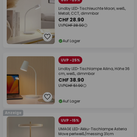
Lindby LED-Tischleuchte Maori, weiß,
Metall, CCT, dimmbar
CHF 28.90
UVP
CHF 38.90
Auf Lager
UVP -25%
Lindby LED-Tischlampe Ailina, Höhe 36
cm, weiß, dimmbar
CHF 38.90
UVP
CHF 51.90
Auf Lager
Anzeige
UVP -15%
UMAGE LED-Akku-Tischlampe Asteria
Move perlweiß/messing 31cm