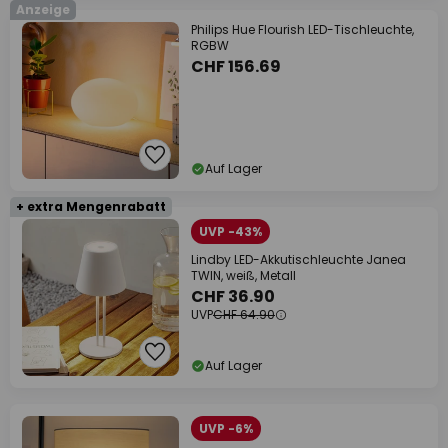
Anzeige
Philips Hue Flourish LED-Tischleuchte,
RGBW
CHF 156.69
Auf Lager
+ extra Mengenrabatt
UVP -43%
Lindby LED-Akkutischleuchte Janea
TWIN, weiß, Metall
CHF 36.90
UVP
CHF 64.90
Auf Lager
UVP -6%