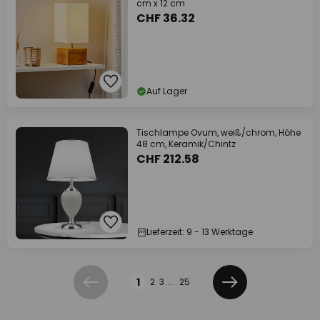
cm x 12 cm
CHF 36.32
Auf Lager
Tischlampe Ovum, weiß/chrom, Höhe
48 cm, Keramik/Chintz
CHF 212.58
Lieferzeit: 9 - 13 Werktage
Seite
1
2
3
...
25
Zurück
Weiter