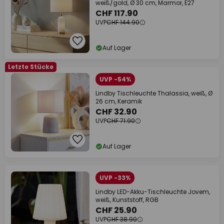
weiß/gold, Ø 30 cm, Marmor, E27
CHF 117.90
UVP
CHF 144.90
Auf Lager
Letzte Stücke
UVP -54%
Lindby Tischleuchte Thalassia, weiß, Ø
26 cm, Keramik
CHF 32.90
UVP
CHF 71.90
Auf Lager
UVP -33%
Lindby LED-Akku-Tischleuchte Jovem,
weiß, Kunststoff, RGB
CHF 25.90
UVP
CHF 38.90