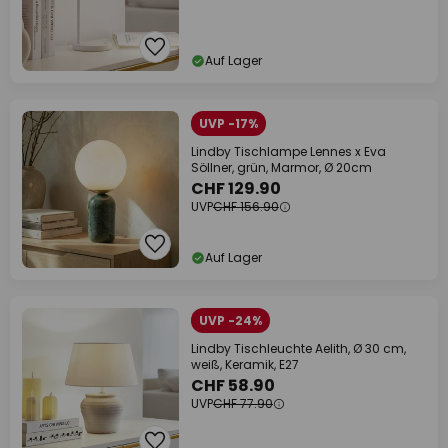
Auf Lager
UVP -17%
Lindby Tischlampe Lennes x Eva
Söllner, grün, Marmor, Ø 20cm
CHF 129.90
UVP
CHF 156.90
Auf Lager
UVP -24%
Lindby Tischleuchte Aelith, Ø 30 cm,
weiß, Keramik, E27
CHF 58.90
UVP
CHF 77.90