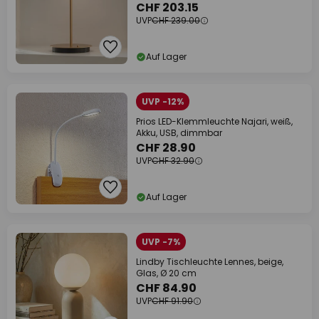
CHF 203.15
UVP
CHF 239.00
Auf Lager
UVP -12%
Prios LED-Klemmleuchte Najari, weiß,
Akku, USB, dimmbar
CHF 28.90
UVP
CHF 32.90
Auf Lager
UVP -7%
Lindby Tischleuchte Lennes, beige,
Glas, Ø 20 cm
CHF 84.90
UVP
CHF 91.90