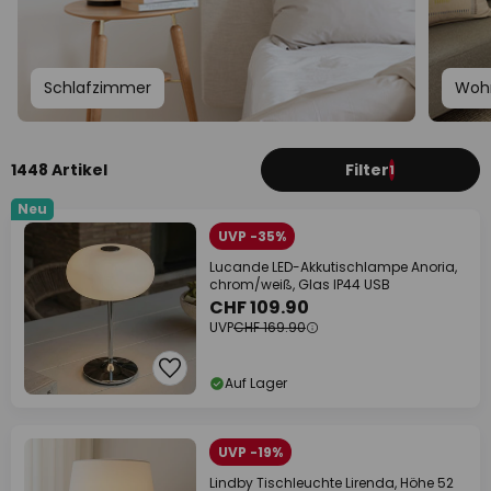
Schlafzimmer
Woh
1448 Artikel
Filter
1
Neu
UVP -35%
Lucande LED-Akkutischlampe Anoria,
chrom/weiß, Glas IP44 USB
CHF 109.90
UVP
CHF 169.90
Auf Lager
UVP -19%
Lindby Tischleuchte Lirenda, Höhe 52