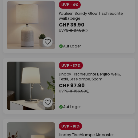
UVP -4%
Pauleen Sandy Glow Tischleuchte,
weiß/beige
CHF 35.90
UVP
CHF 37.59
Auf Lager
UVP -37%
Lindby Tischleuchte Benjiro, weiß,
Textil, Leselampe, 52cm
CHF 97.90
UVP
CHF 156.90
Auf Lager
UVP -18%
Lindby Tischlampe Alabaster,