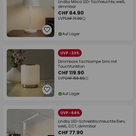
Lindby Milica LED-Tischleuchte, weiß,
dimmbar
CHF 64.90
UVP
CHF 71.90
Auf Lager
UVP -23%
Dimmbare Tischlampe Simi mit
Touchfunktion
CHF 119.90
UVP
CHF 155.65
Auf Lager
UVP -54%
Lindby LED-Schreibtischleuchte Eleni,
weiß, CCT, dimmbar
CHF 77.90