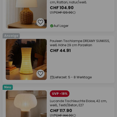
cm, Rattan, natur/weiß
CHF 104.90
UVP
CHF 129.90
Auf Lager
Anzeige
Pauleen Tischlampe DREAMY SUNKISS,
weiß Höhe 29 cm Porzellan
CHF 44.91
Lieferzeit: 5 - 8 Werktage
Neu
UVP -18%
Lucande Tischleuchte Eloise, 42 cm,
weiß, Textil/Beton, E27
CHF 117.90
UVP
CHF 144.90