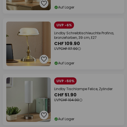
Auf Lager
UVP -6%
Lindby Schreibtischleuchte Profina,
bronzefarben, 39 cm, E27
CHF 109.90
UVP
CHF 117.90
Auf Lager
UVP -50%
Lindby Tischlampe Felice, Zylinder
CHF 51.90
UVP
CHF 104.90
Auf Lager