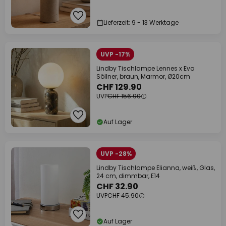
Lieferzeit: 9 - 13 Werktage
UVP -17%
Lindby Tischlampe Lennes x Eva
Söllner, braun, Marmor, Ø20cm
CHF 129.90
UVP
CHF 156.90
Auf Lager
UVP -28%
Lindby Tischlampe Elianna, weiß, Glas,
24 cm, dimmbar, E14
CHF 32.90
UVP
CHF 45.90
Auf Lager