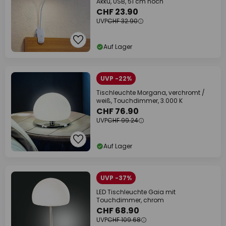
Akku, USB, 51 cm hoch
CHF 23.90
UVP
CHF 32.90
Auf Lager
UVP -22%
Tischleuchte Morgana, verchromt /
weiß, Touchdimmer, 3.000 K
CHF 76.90
UVP
CHF 99.24
Auf Lager
UVP -37%
LED Tischleuchte Gaia mit
Touchdimmer, chrom
CHF 68.90
UVP
CHF 109.68