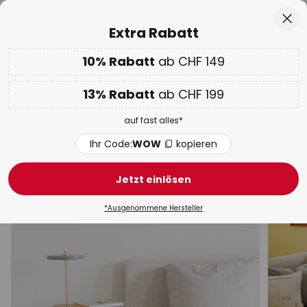
50 Tage kostenlose Retoure
Zum
Sch
Extra Rabatt
Inhalt
springen
10% Rabatt
ab CHF 149
Nur
02D 16H 18M 38S
10% ab CHF 149 & 13% ab CHF 199 extra
auf fast alles
he
13% Rabatt
ab CHF 199
Code:
WOW
kopieren
auf fast alles*
WOW Week:
Bis zu -70%
Ihr Code:
WOW
kopieren
Weiße Tischleuchten
Jetzt einlösen
Schreibtischleuchten
Salzlampen
Klemmleuchten
*Ausgenommene Hersteller