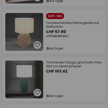
Auf Lager
UVP -16%
Tischleuchte Rike, Rattangestell und
Stoffschirm
CHF 57.90
UVP
CHF 69.02
Auf Lager
Tischlampe Tortuga, grün/weiß, Höhe
49,5 cm, Keramik/Leinen
CHF 103.42
Auf Lager