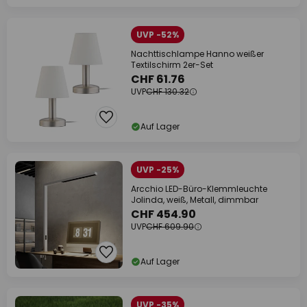
UVP -52%
Nachttischlampe Hanno weißer
Textilschirm 2er-Set
CHF 61.76
UVP
CHF 130.32
Auf Lager
UVP -25%
Arcchio LED-Büro-Klemmleuchte
Jolinda, weiß, Metall, dimmbar
CHF 454.90
UVP
CHF 609.90
Auf Lager
UVP -35%