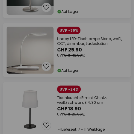
Auf Lager
UVP -39%
Lindby LED-Tischlampe Siona, weiß,
CCT, dimmbar, Ladestation
CHF 25.90
UVP
CHF 42.90
Auf Lager
UVP -24%
Tischleuchte Rimini, Chintz,
weiß/schwarz, E14, 30 cm
CHF 18.90
UVP
CHF 25.06
Lieferzeit: 7 - 11 Werktage