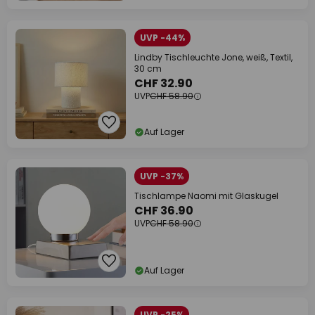
UVP -44%
Lindby Tischleuchte Jone, weiß, Textil,
30 cm
CHF 32.90
UVP
CHF 58.90
Auf Lager
UVP -37%
Tischlampe Naomi mit Glaskugel
CHF 36.90
UVP
CHF 58.90
Auf Lager
UVP -25%