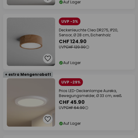
Auf Lager
UVP -3%
Deckenleuchte Cleo DR275, IP20,
Sensor, Ø 28 cm, Eichenholz
CHF 124.90
UVP
CHF 129.90
Auf Lager
+ extra Mengenrabatt
UVP -29%
Prios LED-Deckenlampe Aureka,
Bewegungsmelder, Ø 33 cm, weiß
CHF 45.90
UVP
CHF 64.90
Auf Lager