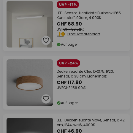
UVP -17%
LED-Sensor-Lichtleiste Burbank IP65
Kunststoff, 90cm, 4.000K
CHF 68.90
UVP
CHF 83.52
Produktdatenblatt
Auf Lager
UVP -24%
Deckenleuchte Cleo DR375, IP20,
Sensor, Ø 38 cm, Eichenholz
CHF 117.90
UVP
CHF 156.90
Auf Lager
LED-Deckenleuchte Move, Sensor, Ø 42
cm, IP44, weiß, 4000K
CHF 46.90