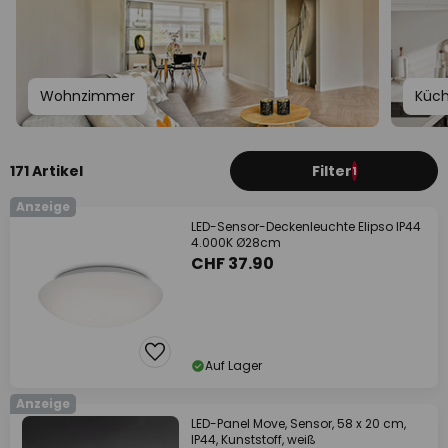
Wohnzimmer
Küc
171 Artikel
Filter
1
Anzeige
LED-Sensor-Deckenleuchte Elipso IP44
4.000K Ø28cm
CHF 37.90
Auf Lager
Anzeige
LED-Panel Move, Sensor, 58 x 20 cm,
IP44, Kunststoff, weiß