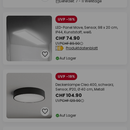
Lieferzeit: 7 - 11 Werktage
UVP -16%
LED-Panel Move, Sensor, 98 x 20 cm,
IP44, Kunststoff, weiß
CHF 74.90
UVP
CHF 89.90
Produktdatenblatt
Auf Lager
UVP -19%
Deckenlampe Cleo 400, schwarz,
Sensor, IP20, Ø 40 cm, Metall
CHF 104.90
UVP
CHF 129.90
Auf Lager