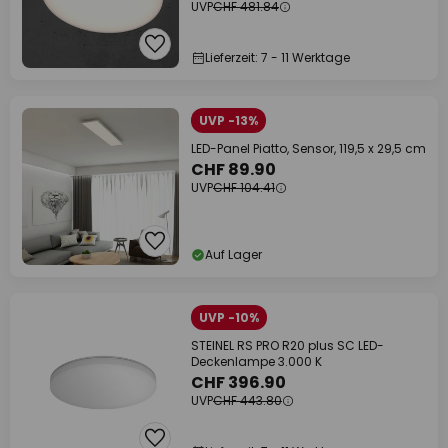
UVP
CHF 481.84
Lieferzeit: 7 - 11 Werktage
UVP -13%
LED-Panel Piatto, Sensor, 119,5 x 29,5 cm
CHF 89.90
UVP
CHF 104.41
Auf Lager
UVP -10%
STEINEL RS PRO R20 plus SC LED-
Deckenlampe 3.000 K
CHF 396.90
UVP
CHF 443.80