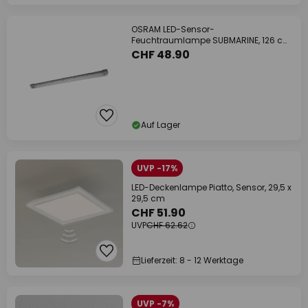
OSRAM LED-Sensor-
Feuchtraumlampe SUBMARINE, 126 cm
grau IP65
CHF 48.90
Auf Lager
UVP -17%
LED-Deckenlampe Piatto, Sensor, 29,5 x
29,5 cm
CHF 51.90
UVP
CHF 62.62
Lieferzeit: 8 - 12 Werktage
UVP -7%