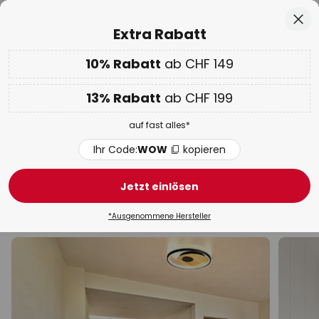
50 Tage kostenlose Retoure
Zum
Sch
Extra Rabatt
Inhalt
springen
10% Rabatt
ab CHF 149
Nur
01D 08H 48M 33S
10% ab CHF 149 & 13% ab CHF 199 extra
auf fast alles
he
13% Rabatt
ab CHF 199
Code:
WOW
kopieren
auf fast alles*
WOW Week:
Bis zu -70%
Ihr Code:
WOW
kopieren
Deckenleuchten mit
Bewegungsmelder
Jetzt einlösen
Design Deckenleuchten
Deckenleuchten modern
*Ausgenommene Hersteller