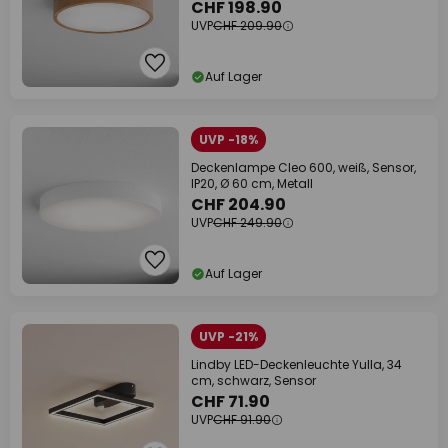
CHF 198.90
UVP
CHF 209.90
Auf Lager
UVP -18%
Deckenlampe Cleo 600, weiß, Sensor,
IP20, Ø 60 cm, Metall
CHF 204.90
UVP
CHF 249.90
Auf Lager
UVP -21%
Lindby LED-Deckenleuchte Yulla, 34
cm, schwarz, Sensor
CHF 71.90
UVP
CHF 91.90