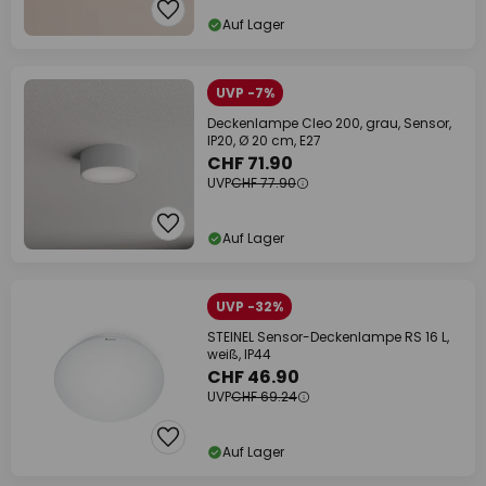
Auf Lager
UVP -7%
Deckenlampe Cleo 200, grau, Sensor,
IP20, Ø 20 cm, E27
CHF 71.90
UVP
CHF 77.90
Auf Lager
UVP -32%
STEINEL Sensor-Deckenlampe RS 16 L,
weiß, IP44
CHF 46.90
UVP
CHF 69.24
Auf Lager