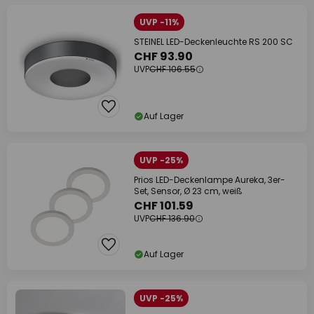
UVP -11%
STEINEL LED-Deckenleuchte RS 200 SC
CHF 93.90
UVP
CHF 106.55
Auf Lager
UVP -25%
Prios LED-Deckenlampe Aureka, 3er-
Set, Sensor, Ø 23 cm, weiß
CHF 101.59
UVP
CHF 136.90
Auf Lager
UVP -25%