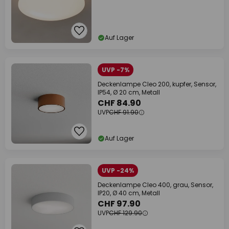
Auf Lager
UVP -7%
Deckenlampe Cleo 200, kupfer, Sensor,
IP54, Ø 20 cm, Metall
CHF 84.90
UVP
CHF 91.90
Auf Lager
UVP -24%
Deckenlampe Cleo 400, grau, Sensor,
IP20, Ø 40 cm, Metall
CHF 97.90
UVP
CHF 129.90