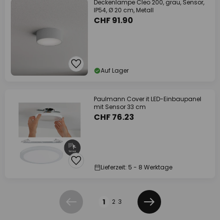
Deckenlampe Cleo 200, grau, Sensor,
IP54, Ø 20 cm, Metall
CHF 91.90
Auf Lager
Paulmann Cover it LED-Einbaupanel
mit Sensor 33 cm
CHF 76.23
Lieferzeit: 5 - 8 Werktage
Seite
1
2
3
Zurück
Weiter