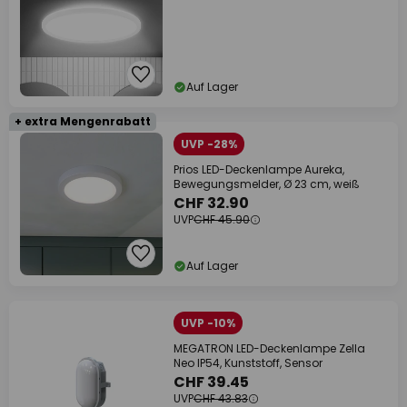
Auf Lager
+ extra Mengenrabatt
UVP -28%
Prios LED-Deckenlampe Aureka,
Bewegungsmelder, Ø 23 cm, weiß
CHF 32.90
UVP
CHF 45.90
Auf Lager
UVP -10%
MEGATRON LED-Deckenlampe Zella
Neo IP54, Kunststoff, Sensor
CHF 39.45
UVP
CHF 43.83