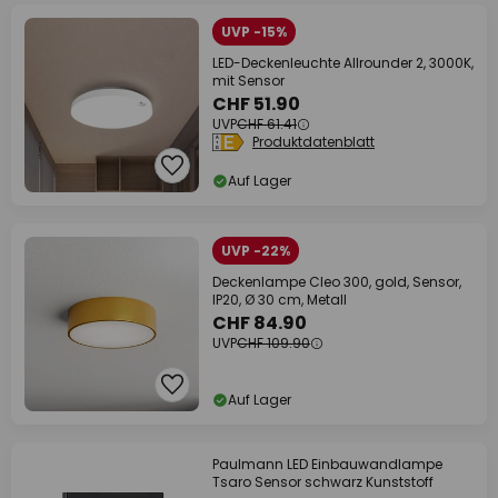
UVP -15%
LED-Deckenleuchte Allrounder 2, 3000K,
mit Sensor
CHF 51.90
UVP
CHF 61.41
Produktdatenblatt
Auf Lager
UVP -22%
Deckenlampe Cleo 300, gold, Sensor,
IP20, Ø 30 cm, Metall
CHF 84.90
UVP
CHF 109.90
Auf Lager
Paulmann LED Einbauwandlampe
Tsaro Sensor schwarz Kunststoff