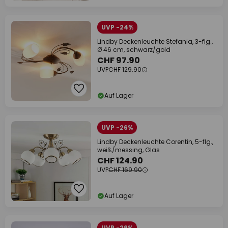
UVP -24%
Lindby Deckenleuchte Stefania, 3-flg.,
Ø 46 cm, schwarz/gold
CHF 97.90
UVP
CHF 129.90
Auf Lager
UVP -26%
Lindby Deckenleuchte Corentin, 5-flg.,
weiß/messing, Glas
CHF 124.90
UVP
CHF 169.90
Auf Lager
UVP -29%