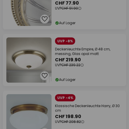
CHF 77.90
UVP
CHF 91.90
Auf Lager
UVP -8%
Deckenleuchte Empire, Ø 48 cm,
messing, Glas opal matt
CHF 219.90
UVP
CHF 239.22
Auf Lager
UVP -4%
Klassische Deckenleuchte Harry, Ø 30
cm
CHF 198.90
UVP
CHF 208.82