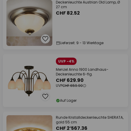
Deckenleuchte Austrian Old Lamp, Ø
27 cm
CHF 82.52
Lieferzeit: 9 - 13 Werktage
UVP -4%
Menzel Anno 1900 Landhaus-
Deckenleuchte 6-flg.
CHF 629.90
UVP
CHF 659.90
Auf Lager
Runde Kristalldeckenleuchte SHERATA,
gold 55 cm
CHF 2’567.36