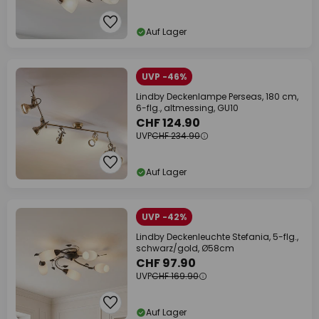
Auf Lager
UVP -46%
Lindby Deckenlampe Perseas, 180 cm,
6-flg., altmessing, GU10
CHF 124.90
UVP
CHF 234.90
Auf Lager
UVP -42%
Lindby Deckenleuchte Stefania, 5-flg.,
schwarz/gold, Ø58cm
CHF 97.90
UVP
CHF 169.90
Auf Lager