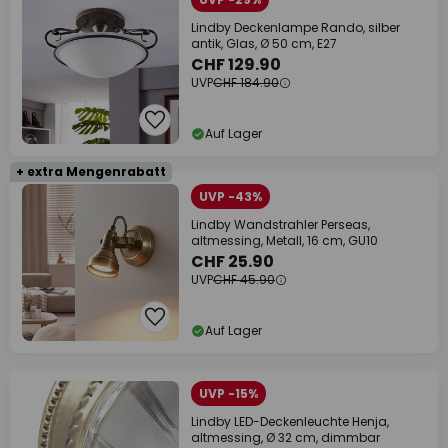
Lindby Deckenlampe Rando, silber
antik, Glas, Ø 50 cm, E27
CHF 129.90
UVP
CHF 184.90
Auf Lager
+ extra Mengenrabatt
UVP -43%
Lindby Wandstrahler Perseas,
altmessing, Metall, 16 cm, GU10
CHF 25.90
UVP
CHF 45.90
Auf Lager
UVP -15%
Lindby LED-Deckenleuchte Henja,
altmessing, Ø 32 cm, dimmbar