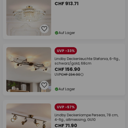
CHF 913.71
Auf Lager
UVP -33%
Lindby Deckenleuchte Stefania, 6-flg.,
schwarz/gold, 68cm
CHF 156.90
UVP
CHF 234.90
Auf Lager
UVP -57%
Lindby Deckenlampe Perseas, 78 cm,
4-flg., altmessing, GU10
CHF 71.90