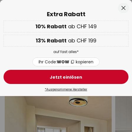
50 Tage kostenlose Retoure
Zum
Sch
Extra Rabatt
Inhalt
springen
10% Rabatt
ab CHF 149
Nur
01D 05H 33M 34S
10% ab CHF 149 & 13% ab CHF 199 extra
auf fast alles
he
13% Rabatt
ab CHF 199
Code:
WOW
kopieren
auf fast alles*
WOW Week:
Bis zu -70%
Ihr Code:
WOW
kopieren
Antike Deckenleuchten
Jetzt einlösen
Design Deckenleuchten
Deckenleuchten modern
*Ausgenommene Hersteller