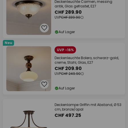
Deckenleuchte Carmen, messing
antik, Glas gefrostet, E27
CHF 289.90
UVP
CHF 339.90
Auf Lager
Neu
UVP -16%
Deckenleuchte Bolero, schwarz-gold,
creme, Stahl, Glas, E27
CHF 209.90
UVP
CHF 249.90
Auf Lager
Deckenlampe Griffin mit Abstand, Ø 53
cm, bronze/opal
CHF 497.25