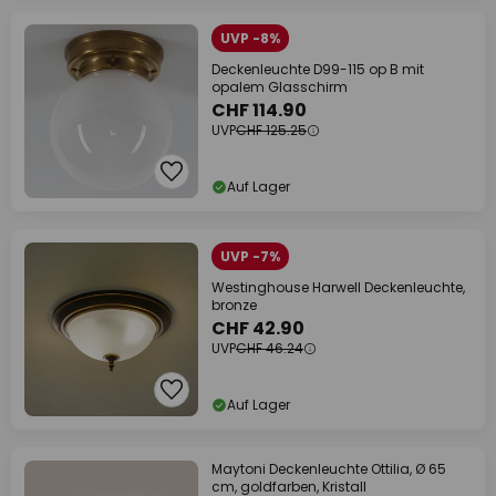
UVP -8%
Deckenleuchte D99-115 op B mit
opalem Glasschirm
CHF 114.90
UVP
CHF 125.25
Auf Lager
UVP -7%
Westinghouse Harwell Deckenleuchte,
bronze
CHF 42.90
UVP
CHF 46.24
Auf Lager
Maytoni Deckenleuchte Ottilia, Ø 65
cm, goldfarben, Kristall