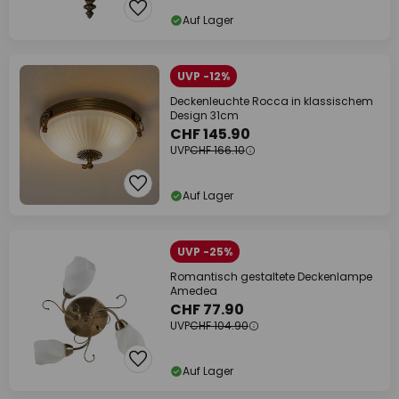
Auf Lager
UVP -12%
Deckenleuchte Rocca in klassischem
Design 31cm
CHF 145.90
UVP
CHF 166.10
Auf Lager
UVP -25%
Romantisch gestaltete Deckenlampe
Amedea
CHF 77.90
UVP
CHF 104.90
Auf Lager