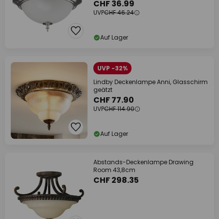
CHF 36.99
UVP
CHF 46.24
Auf Lager
UVP -32%
Lindby Deckenlampe Anni, Glasschirm
geätzt
CHF 77.90
UVP
CHF 114.90
Auf Lager
Abstands-Deckenlampe Drawing
Room 43,8cm
CHF 298.35