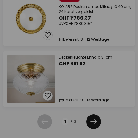
KOLARZ Deckenlampe Milady, Ø 40 cm,
24 Karat vergoldet
CHF 1’786.37
UVP
CHF 1’880.39
Lieferzeit: 8 - 12 Werktage
Deckenleuchte Enna Ø 31 cm
CHF 351.52
Lieferzeit: 9 - 13 Werktage
Seite
1
2
3
Zurück
Weiter