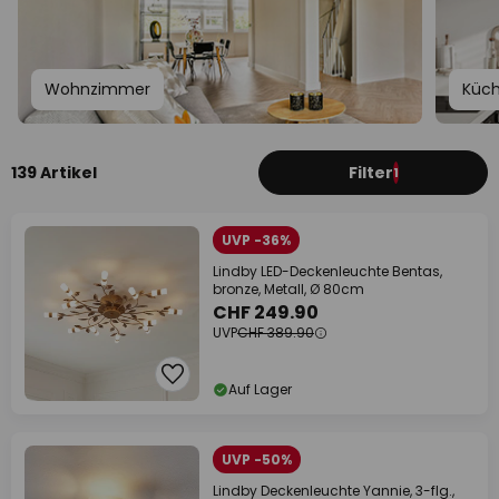
Wohnzimmer
Küc
139 Artikel
Filter
1
UVP -36%
Lindby LED-Deckenleuchte Bentas,
bronze, Metall, Ø 80cm
CHF 249.90
UVP
CHF 389.90
Auf Lager
UVP -50%
Lindby Deckenleuchte Yannie, 3-flg.,