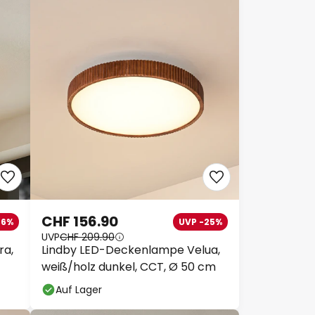
CHF 156.90
36%
UVP -25%
UVP
CHF 209.90
ra,
Lindby LED-Deckenlampe Velua,
weiß/holz dunkel, CCT, Ø 50 cm
Auf Lager