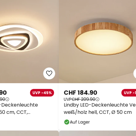
.90
CHF 184.90
UVP -45%
UVP -
.90
UVP
CHF 209.90
D-Deckenleuchte
Lindby LED-Deckenleuchte Vel
50 cm, CCT,
weiß/holz hell, CCT, Ø 50 cm
nung
Auf Lager