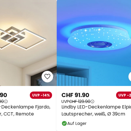
.90
CHF 91.90
UVP -14%
UVP -
90
UVP
CHF 129.90
-Deckenlampe Fjardo,
Lindby LED-Deckenlampe Elpi
er, CCT, Remote
Lautsprecher, weiß, Ø 39cm
Auf Lager