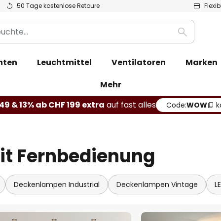
50 Tage kostenlose Retoure
Flexi
Suche
hten
Leuchtmittel
Ventilatoren
Marken
Mehr
49 & 13% ab CHF 199 extra
auf fast alles
Code:
WOW
k
it Fernbedienung
Deckenlampen Industrial
Deckenlampen Vintage
L