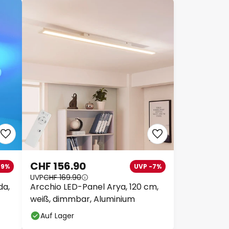
CHF 156.90
29%
UVP -7%
UVP
CHF 169.90
da,
Arcchio LED-Panel Arya, 120 cm,
weiß, dimmbar, Aluminium
Auf Lager