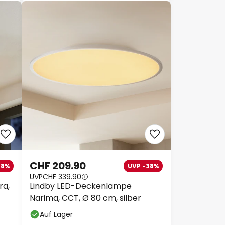
CHF 209.90
28%
UVP -38%
UVP
CHF 339.90
ra,
Lindby LED-Deckenlampe
Narima, CCT, Ø 80 cm, silber
Auf Lager