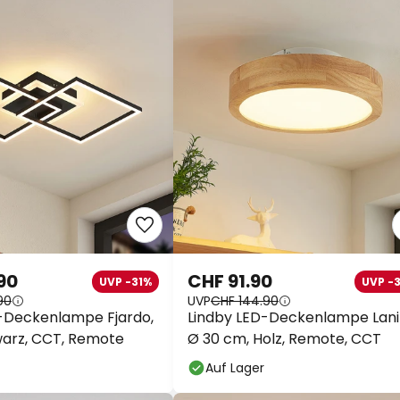
90
CHF 91.90
UVP -31%
UVP -
90
UVP
CHF 144.90
-Deckenlampe Fjardo,
Lindby LED-Deckenlampe Lani
warz, CCT, Remote
Ø 30 cm, Holz, Remote, CCT
Auf Lager