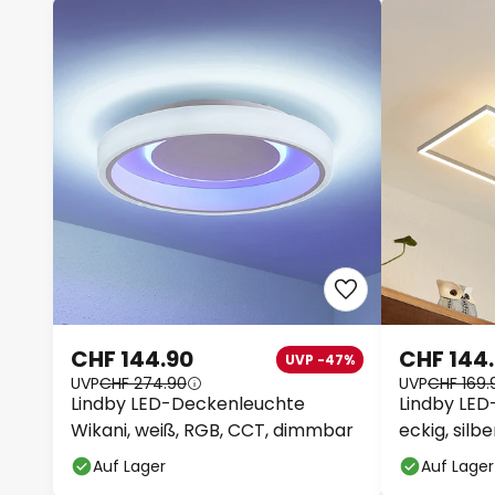
CHF 144.90
CHF 144
UVP -47%
UVP
CHF 274.90
UVP
CHF 169.
Lindby LED-Deckenleuchte
Lindby LED
Wikani, weiß, RGB, CCT, dimmbar
eckig, silb
Auf Lager
Auf Lager