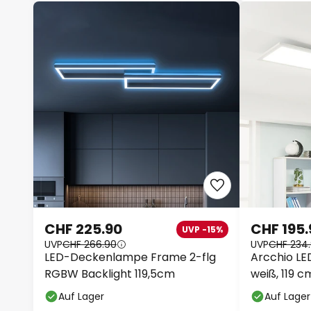
CHF 225.90
CHF 195.
UVP -15%
UVP
CHF 266.90
UVP
CHF 234
LED-Deckenlampe Frame 2-flg
Arcchio LE
RGBW Backlight 119,5cm
weiß, 119 
Auf Lager
Auf Lager