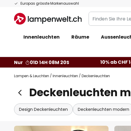
Zum
Europas grösste Markenauswahl
Inhalt
Finden
springen
Sie
Ihre
Innenleuchten
Räume
Aussenleuc
Leuchte...
10% ab CHF 1
Nur
01D 14H 08M 18S
Lampen & Leuchten
Innenleuchten
Deckenleuchten
Deckenleuchten m
Design Deckenleuchten
Deckenleuchten modern