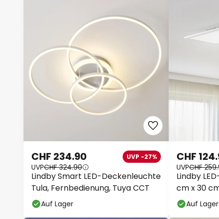
CHF 234.90
CHF 124
UVP -27%
UVP
CHF 324.90
UVP
CHF 259
Lindby Smart LED-Deckenleuchte
Lindby LED-
Tula, Fernbedienung, Tuya CCT
cm x 30 cm
Auf Lager
Auf Lager