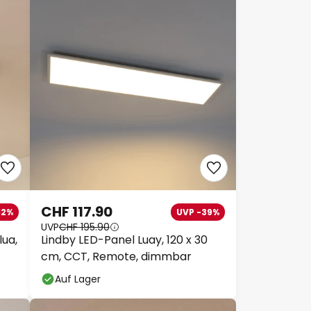
CHF 117.90
12%
UVP -39%
UVP
CHF 195.90
ua,
Lindby LED-Panel Luay, 120 x 30
cm, CCT, Remote, dimmbar
Auf Lager