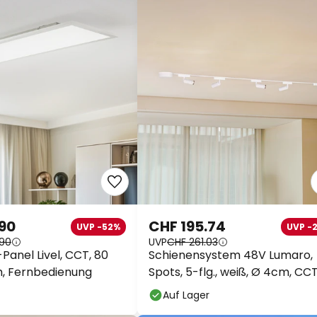
.90
CHF 195.74
UVP -52%
UVP -
.90
UVP
CHF 261.03
Panel Livel, CCT, 80
Schienensystem 48V Lumaro,
, Fernbedienung
Spots, 5-flg., weiß, Ø 4cm, CC
Auf Lager