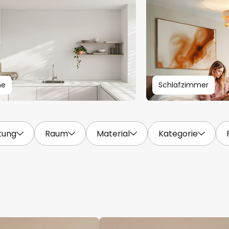
he
Schlafzimmer
htung
Raum
Material
Kategorie