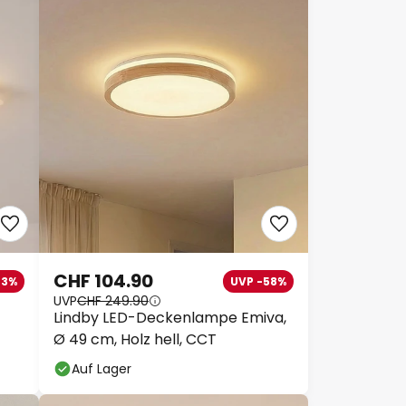
CHF 104.90
23%
UVP -58%
UVP
CHF 249.90
Lindby LED-Deckenlampe Emiva,
Ø 49 cm, Holz hell, CCT
Auf Lager