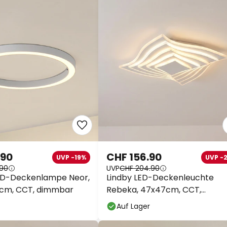
.90
CHF 156.90
UVP -19%
UVP -
.90
UVP
CHF 204.90
ED-Deckenlampe Neor,
Lindby LED-Deckenleuchte
 cm, CCT, dimmbar
Rebeka, 47x47cm, CCT,
Fernbedienung
Auf Lager