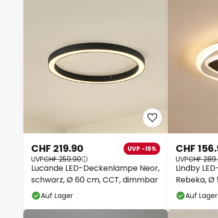
CHF 219.90
CHF 156
UVP -15%
UVP
CHF 259.90
UVP
CHF 289
Lucande LED-Deckenlampe Neor,
Lindby LE
schwarz, Ø 60 cm, CCT, dimmbar
Rebeka, Ø 
Fernbedie
Auf Lager
Auf Lager