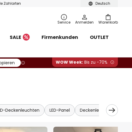
ble Zahlarten
Deutsch
Service
Anmelden
Warenkorb
SALE
Firmenkunden
OUTLET
WOW Week:
Bis zu -70%
opieren
ED-Deckenleuchten
LED-Panel
Deckenleuchten mit Be