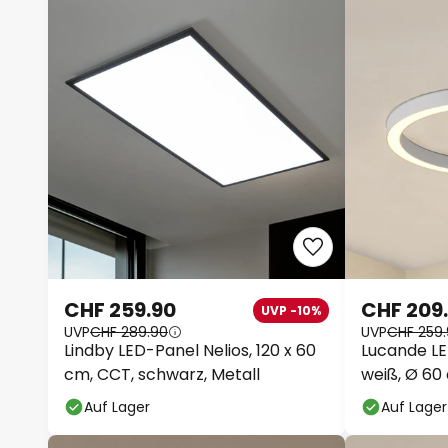
CHF 259.90
CHF 209
UVP -10%
UVP
CHF 289.90
UVP
CHF 259
Lindby LED-Panel Nelios, 120 x 60
Lucande L
cm, CCT, schwarz, Metall
weiß, Ø 60
Auf Lager
Auf Lager