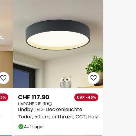
CHF 117.90
25%
UVP -46%
UVP
CHF 219.90
Lindby LED-Deckenleuchte
T
Todor, 50 cm, anthrazit, CCT, Holz
Auf Lager