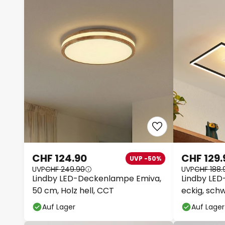
CHF 124.90
CHF 129.
UVP -50%
UVP
CHF 249.90
UVP
CHF 188.
Lindby LED-Deckenlampe Emiva,
Lindby LED
50 cm, Holz hell, CCT
eckig, sch
Auf Lager
Auf Lager