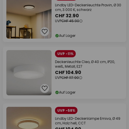
Lindby LED-Deckenleuchte Pravin, Ø 30
cm, 3.000 K, schwarz
CHF 32.90
UVP
CHF 45.90
Auf Lager
UVP -11%
Deckenleuchte Cleo, Ø 40 cm, IP20,
weiß, Metall, E27
CHF 104.90
UVP
CHF 117.90
Auf Lager
UVP -58%
Lindby LED-Deckenlampe Emiva, Ø 49
cm, Holz hell, CCT