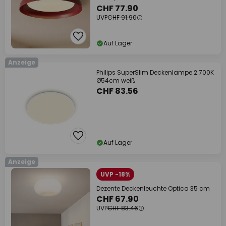
CHF 77.90
UVP
CHF 91.90
Auf Lager
Anzeige
Philips SuperSlim Deckenlampe 2.700K
Ø54cm weiß
CHF 83.56
Auf Lager
Anzeige
UVP -18%
Dezente Deckenleuchte Optica 35 cm
CHF 67.90
UVP
CHF 83.46