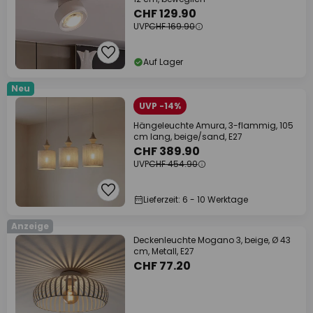
CHF 129.90
UVP
CHF 169.90
Auf Lager
Neu
UVP -14%
Hängeleuchte Amura, 3-flammig, 105
cm lang, beige/sand, E27
CHF 389.90
UVP
CHF 454.90
Lieferzeit: 6 - 10 Werktage
Anzeige
Deckenleuchte Mogano 3, beige, Ø 43
cm, Metall, E27
CHF 77.20