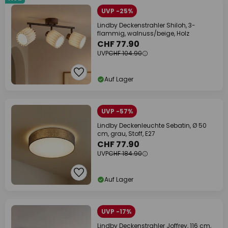
UVP -25%
Lindby Deckenstrahler Shiloh, 3-
flammig, walnuss/beige, Holz
CHF 77.90
UVP
CHF 104.90
Auf Lager
UVP -57%
Lindby Deckenleuchte Sebatin, Ø 50
cm, grau, Stoff, E27
CHF 77.90
UVP
CHF 184.90
Auf Lager
UVP -17%
Lindby Deckenstrahler Joffrey, 116 cm,