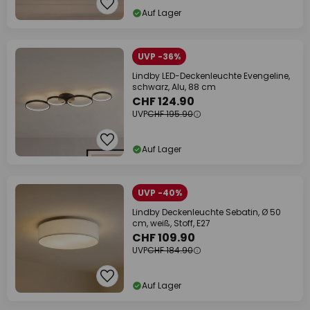
Auf Lager
UVP -36%
Lindby LED-Deckenleuchte Evengeline,
schwarz, Alu, 88 cm
CHF 124.90
UVP
CHF 195.90
Auf Lager
UVP -40%
Lindby Deckenleuchte Sebatin, Ø 50
cm, weiß, Stoff, E27
CHF 109.90
UVP
CHF 184.90
Auf Lager