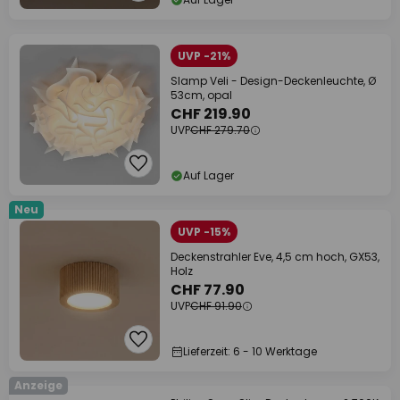
UVP -21%
Slamp Veli - Design-Deckenleuchte, Ø
53cm, opal
CHF 219.90
UVP
CHF 279.70
Auf Lager
Neu
UVP -15%
Deckenstrahler Eve, 4,5 cm hoch, GX53,
Holz
CHF 77.90
UVP
CHF 91.90
Lieferzeit: 6 - 10 Werktage
Anzeige