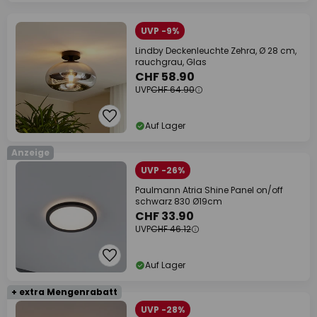
UVP -9%
Lindby Deckenleuchte Zehra, Ø 28 cm,
rauchgrau, Glas
CHF 58.90
UVP
CHF 64.90
Auf Lager
Anzeige
UVP -26%
Paulmann Atria Shine Panel on/off
schwarz 830 Ø19cm
CHF 33.90
UVP
CHF 46.12
Auf Lager
+ extra Mengenrabatt
UVP -28%