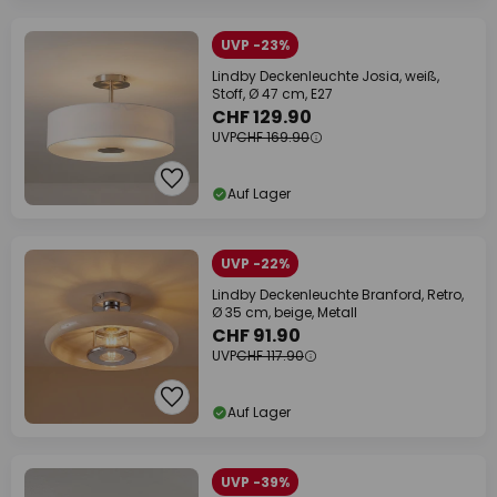
UVP -23%
Lindby Deckenleuchte Josia, weiß,
Stoff, Ø 47 cm, E27
CHF 129.90
UVP
CHF 169.90
Auf Lager
UVP -22%
Lindby Deckenleuchte Branford, Retro,
Ø 35 cm, beige, Metall
CHF 91.90
UVP
CHF 117.90
Auf Lager
UVP -39%