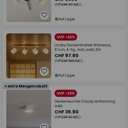
UVP
CHF 117.90
Auf Lager
UVP -42%
Lindby Deckenstrahler Wanessa,
67cm, 4-flg., Holz, weiß, E14
CHF 97.90
UVP
CHF 169.90
Auf Lager
+ extra Mengenrabatt
UVP -29%
Deckenleuchte Cloudy einflammig
weiß
CHF 36.90
UVP
CHF 51.90