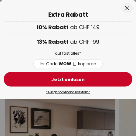
50 Tage kostenlose Retoure
Zum
Sch
Extra Rabatt
Inhalt
springen
10% Rabatt
ab CHF 149
10% ab CHF 149 & 13% ab CHF 199 extra
auf fast alles
Code:
WOW
kopieren
he
13% Rabatt
ab CHF 199
WOW Week:
Bis zu -70%
auf fast alles*
Deckenleuchten
Ihr Code:
WOW
kopieren
Design Deckenleuchten
Deckenleuchten modern
Jetzt einlösen
*Ausgenommene Hersteller