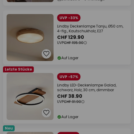
UVP -33%
Lindby Deckenlampe Tanju, Ø50 cm,
4-flg., Kautschukholz, E27
CHF 129.90
UVP
CHF 195.90
Auf Lager
Letzte Stücke
UVP -57%
Lindby LED-Deckenlampe Galad,
schwarz, Holz, 30 cm, dimmbar
CHF 38.90
UVP
CHF 91.90
Auf Lager
Neu