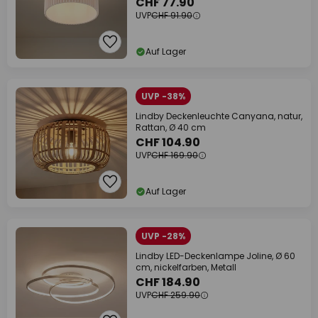
CHF 77.90
UVP
CHF 91.90
Auf Lager
UVP -38%
Lindby Deckenleuchte Canyana, natur,
Rattan, Ø 40 cm
CHF 104.90
UVP
CHF 169.90
Auf Lager
UVP -28%
Lindby LED-Deckenlampe Joline, Ø 60
cm, nickelfarben, Metall
CHF 184.90
UVP
CHF 259.90