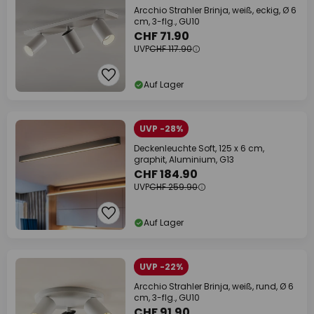
Arcchio Strahler Brinja, weiß, eckig, Ø 6
cm, 3-flg., GU10
CHF 71.90
UVP
CHF 117.90
Auf Lager
UVP -28%
Deckenleuchte Soft, 125 x 6 cm,
graphit, Aluminium, G13
CHF 184.90
UVP
CHF 259.90
Auf Lager
UVP -22%
Arcchio Strahler Brinja, weiß, rund, Ø 6
cm, 3-flg., GU10
CHF 91.90