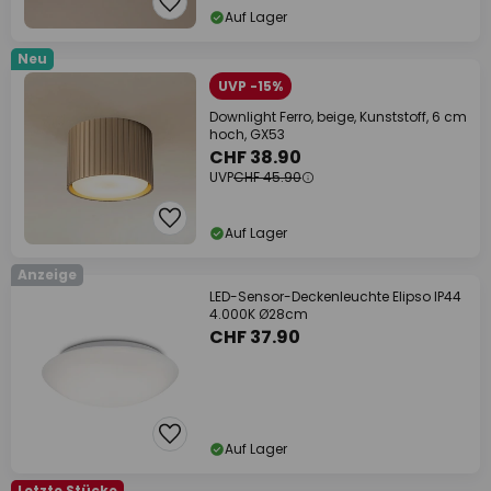
Auf Lager
Neu
UVP -15%
Downlight Ferro, beige, Kunststoff, 6 cm
hoch, GX53
CHF 38.90
UVP
CHF 45.90
Auf Lager
Anzeige
LED-Sensor-Deckenleuchte Elipso IP44
4.000K Ø28cm
CHF 37.90
Auf Lager
Letzte Stücke