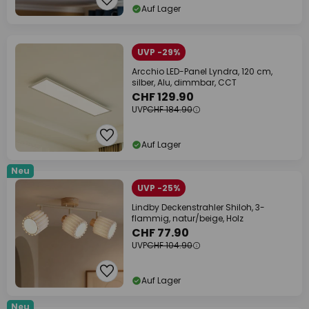
Auf Lager
UVP -29%
Arcchio LED-Panel Lyndra, 120 cm,
silber, Alu, dimmbar, CCT
CHF 129.90
UVP
CHF 184.90
Auf Lager
Neu
UVP -25%
Lindby Deckenstrahler Shiloh, 3-
flammig, natur/beige, Holz
CHF 77.90
UVP
CHF 104.90
Auf Lager
Neu