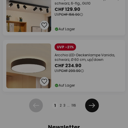
schwarz, 6-flg., GU10
CHF 129.90
UVP
CHF 156.90
Auf Lager
UVP -21%
Arcchio LED-Deckenlampe Vanida,
schwarz, Ø 60 cm, up/down
CHF 234.90
UVP
CHF 299.90
Auf Lager
Seite
1
2
3
...
116
Zurück
Weiter
Newsletter