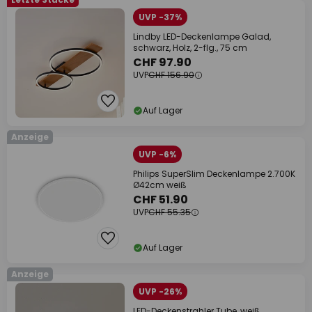
UVP -37%
Lindby LED-Deckenlampe Galad,
schwarz, Holz, 2-flg., 75 cm
CHF 97.90
UVP
CHF 156.90
Auf Lager
Anzeige
UVP -6%
Philips SuperSlim Deckenlampe 2.700K
Ø42cm weiß
CHF 51.90
UVP
CHF 55.35
Auf Lager
Anzeige
UVP -26%
LED-Deckenstrahler Tube, weiß