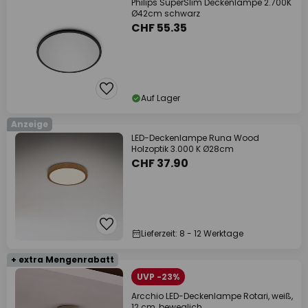
Philips SuperSlim Deckenlampe 2.700K
Ø42cm schwarz
CHF 55.35
Auf Lager
Anzeige
LED-Deckenlampe Runa Wood
Holzoptik 3.000 K Ø28cm
CHF 37.90
Lieferzeit: 8 - 12 Werktage
+ extra Mengenrabatt
UVP -23%
Arcchio LED-Deckenlampe Rotari, weiß,
12 cm, beweglich