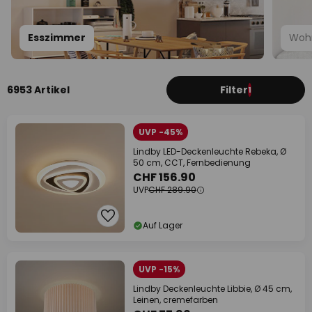
Esszimmer
Woh
6953 Artikel
Filter
1
UVP -45%
Lindby LED-Deckenleuchte Rebeka, Ø
50 cm, CCT, Fernbedienung
CHF 156.90
UVP
CHF 289.90
Auf Lager
UVP -15%
Lindby Deckenleuchte Libbie, Ø 45 cm,
Leinen, cremefarben