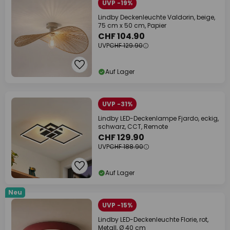
UVP -19%
Lindby Deckenleuchte Valdorin, beige,
75 cm x 50 cm, Papier
CHF 104.90
UVP
CHF 129.90
Auf Lager
UVP -31%
Lindby LED-Deckenlampe Fjardo, eckig,
schwarz, CCT, Remote
CHF 129.90
UVP
CHF 188.90
Auf Lager
Neu
UVP -15%
Lindby LED-Deckenleuchte Florie, rot,
Metall, Ø 40 cm