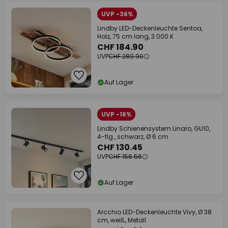
UVP -36%
Lindby LED-Deckenleuchte Sentoa,
Holz, 75 cm lang, 3.000 K
CHF 184.90
UVP
CHF 289.90
Auf Lager
UVP -16%
Lindby Schienensystem Linaro, GU10,
4-flg., schwarz, Ø 6 cm
CHF 130.45
UVP
CHF 156.56
Auf Lager
Arcchio LED-Deckenleuchte Vivy, Ø 38
cm, weiß, Metall