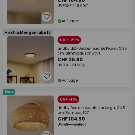
CHF 104.90
UVP
CHF 249.90
Auf Lager
+ extra Mengenrabatt
UVP -29%
Lindby LED-Deckenleuchte Pravin, Ø 30
cm, dimmbar, schwarz
CHF 36.90
UVP
CHF 51.90
Auf Lager
Neu
UVP -11%
Lindby Deckenleuchte Jadwiga, Ø 45
cm, Bambus, E27
CHF 104.90
UVP
CHF 117.90