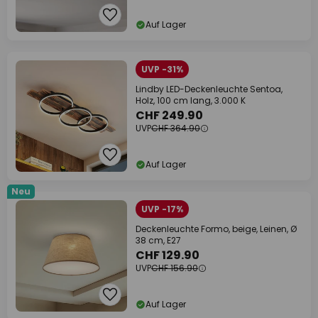
Auf Lager
UVP -31%
Lindby LED-Deckenleuchte Sentoa,
Holz, 100 cm lang, 3.000 K
CHF 249.90
UVP
CHF 364.90
Auf Lager
Neu
UVP -17%
Deckenleuchte Formo, beige, Leinen, Ø
38 cm, E27
CHF 129.90
UVP
CHF 156.90
Auf Lager