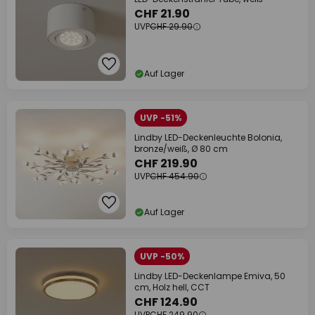
CHF 21.90
UVP
CHF 29.90
Auf Lager
UVP -51%
Lindby LED-Deckenleuchte Bolonia,
bronze/weiß, Ø 80 cm
CHF 219.90
UVP
CHF 454.90
Auf Lager
UVP -50%
Lindby LED-Deckenlampe Emiva, 50
cm, Holz hell, CCT
CHF 124.90
UVP
CHF 249.90