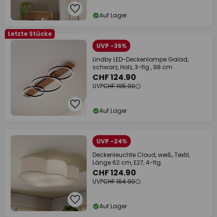
Auf Lager
Letzte Stücke
UVP -36%
Lindby LED-Deckenlampe Galad,
schwarz, Holz, 3-flg., 98 cm
CHF 124.90
UVP
CHF 195.90
Auf Lager
UVP -24%
Deckenleuchte Cloud, weiß, Textil,
Länge 62 cm, E27, 4-flg.
CHF 124.90
UVP
CHF 164.90
Auf Lager